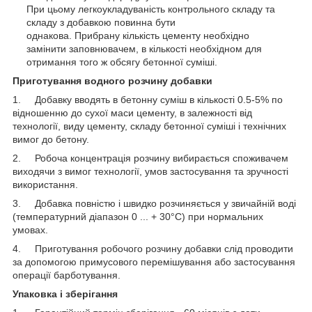
При цьому легкоукладуваність контрольного складу та
складу з добавкою повинна бути
однакова. Прибрану кількість цементу необхідно
замінити заповнювачем, в кількості необхідном для
отримання того ж обсягу бетонної суміші.
Приготування водного розчину добавки
1. Добавку вводять в бетонну суміш в кількості 0.5-5% по
відношенню до сухої маси цементу, в залежності від
технології, виду цементу, складу бетонної суміші і технічних
вимог до бетону.
2. Робоча концентрація розчину вибирається споживачем
виходячи з вимог технології, умов застосування та зручності
використання.
3. Добавка повністю і швидко розчиняється у звичайній воді
(температурний діапазон 0 ... + 30°С) при нормальних
умовах.
4. Приготування робочого розчину добавки слід проводити
за допомогою примусового перемішування або застосування
операції барботування.
Упаковка і зберігання