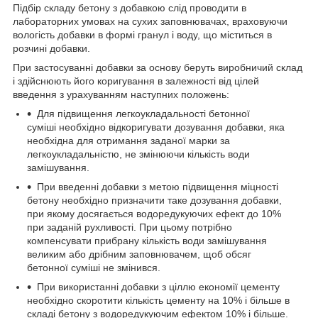
Підбір складу бетону з добавкою слід проводити в
лабораторних умовах на сухих заповнювачах, враховуючи
вологість добавки в формі гранул і воду, що міститься в
розчині добавки.
При застосуванні добавки за основу беруть виробничий склад
і здійснюють його коригування в залежності від цілей
введення з урахуванням наступних положень:
Для підвищення легкоукладальності бетонної
суміші необхідно відкоригувати дозування добавки, яка
необхідна для отримання заданої марки за
легкоукладальністю, не змінюючи кількість води
замішування.
При введенні добавки з метою підвищення міцності
бетону необхідно призначити таке дозування добавки,
при якому досягається водоредукуючих ефект до 10%
при заданій рухливості. При цьому потрібно
компенсувати прибрану кількість води замішування
великим або дрібним заповнювачем, щоб обсяг
бетонної суміші не змінився.
При використанні добавки з ціллю економії цементу
необхідно скоротити кількість цементу на 10% і більше в
складі бетону з водоредукуючим ефектом 10% і більше.