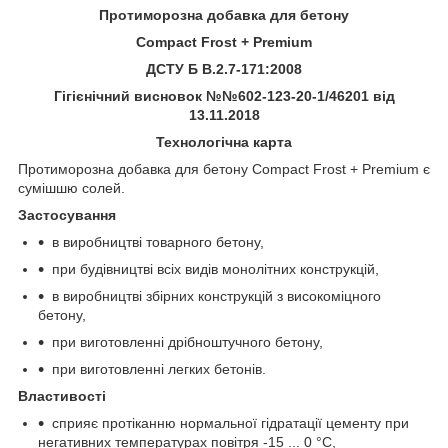
Протиморозна добавка для бетону
Compact Frost
+ Premium
ДСТУ
Б В.2.7-171:2008
Гігієнічний висновок №№602-123-20-1/46201 від
13.11.2018
Технологічна карта
Протиморозна добавка для бетону Compact Frost + Premium є
сумішшю солей.
Застосування
в виробництві товарного бетону,
при будівництві всіх видів монолітних конструкцій,
в виробництві збірних конструкцій з високоміцного
бетону,
при виготовленні дрібноштучного бетону,
при виготовленні легких бетонів.
Властивості
сприяє протіканню нормальної гідратації цементу при
негативних температурах повітря -15 ... 0 °С,