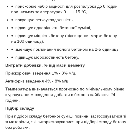
прискорює набір міцності для розпалубки до 8 годин
при низьких температурах 0 ... + 15 °С,
покращує легкоукладальність,
підвищує однорідність бетонної суміші,
підвищує міцність бетону (підвищення марки бетону
на 100 одиниць),
зменшує поглинання вологи бетоном на 2-5 одиниць,
підвищує морозостійкість бетону.
Витрати добавки, % від маси цементу
Прискорювач введення 1% - 3% м/ц.
Антифриз введення 4% - 8% м/ц.
Температура визначається прогнозно по мінімальному рівню
з урахуванням введення добавки в бетон в найближчі 24
години.
Підбір складу
При підборі складу бетонної суміші повинні застосовуватися ті
ж матеріали, які використовувалися при підборі складу бетону
без добавки.