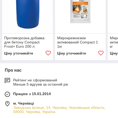
Протиморозна добавка
Мікрокремнезем
Мік
для бетону Compact
активований Compact 1
акти
Frost+ Euro 200 л
1кг
кг
Ціну уточнюйте
Ціну уточнюйте
Цін
Про нас
Рейтинг не сформований
Менше 5 відгуків за останній рік
Працює з 15.01.2014
м. Чернівці
Заводська вулиця, 14, Чернівці, Чернівецька область,
58000, Чернівці, Україна