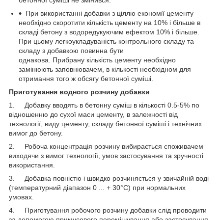
При використанні добавки з ціллю економії цементу
необхідно скоротити кількість цементу на 10% і більше в
складі бетону з водоредукуючим ефектом 10% і більше.
При цьому легкоукладуваність контрольного складу та
складу з добавкою повинна бути
однакова. Прибрану кількість цементу необхідно
замінюють заповнювачем, в кількості необхідном для
отримання того ж обсягу бетонної суміші.
Приготування водного розчину добавки
1. Добавку вводять в бетонну суміш в кількості 0.5-5% по
відношенню до сухої маси цементу, в залежності від
технології, виду цементу, складу бетонної суміші і технічних
вимог до бетону.
2. Робоча концентрація розчину вибирається споживачем
виходячи з вимог технології, умов застосування та зручності
використання.
3. Добавка повністю і швидко розчиняється у звичайній воді
(температурний діапазон 0 ... + 30°С) при нормальних
умовах.
4. Приготування робочого розчину добавки слід проводити
за допомогою примусового перемішування або застосування