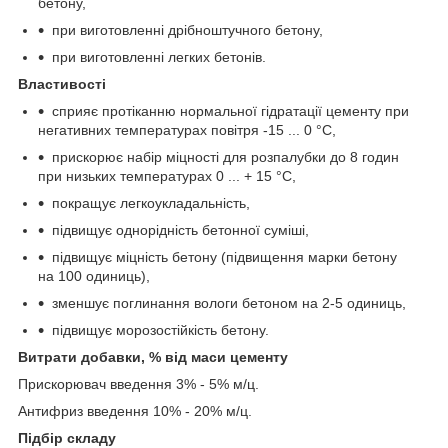
бетону,
при виготовленні дрібноштучного бетону,
при виготовленні легких бетонів.
Властивості
сприяє протіканню нормальної гідратації цементу при
негативних температурах повітря -15 ... 0 °С,
прискорює набір міцності для розпалубки до 8 годин
при низьких температурах 0 ... + 15 °С,
покращує легкоукладальність,
підвищує однорідність бетонної суміші,
підвищує міцність бетону (підвищення марки бетону
на 100 одиниць),
зменшує поглинання вологи бетоном на 2-5 одиниць,
підвищує морозостійкість бетону.
Витрати добавки, % від маси цементу
Прискорювач введення 3% - 5% м/ц.
Антифриз введення 10% - 20% м/ц.
Підбір складу