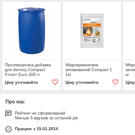
Протиморозна добавка
Мікрокремнезем
Мік
для бетону Compact
активований Compact 1
акти
Frost+ Euro 200 л
1кг
кг
Ціну уточнюйте
Ціну уточнюйте
Цін
Про нас
Рейтинг не сформований
Менше 5 відгуків за останній рік
Працює з 15.01.2014