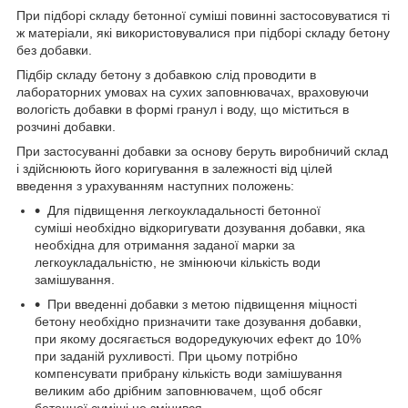
При підборі складу бетонної суміші повинні застосовуватися ті
ж матеріали, які використовувалися при підборі складу бетону
без добавки.
Підбір складу бетону з добавкою слід проводити в
лабораторних умовах на сухих заповнювачах, враховуючи
вологість добавки в формі гранул і воду, що міститься в
розчині добавки.
При застосуванні добавки за основу беруть виробничий склад
і здійснюють його коригування в залежності від цілей
введення з урахуванням наступних положень:
Для підвищення легкоукладальності бетонної
суміші необхідно відкоригувати дозування добавки, яка
необхідна для отримання заданої марки за
легкоукладальністю, не змінюючи кількість води
замішування.
При введенні добавки з метою підвищення міцності
бетону необхідно призначити таке дозування добавки,
при якому досягається водоредукуючих ефект до 10%
при заданій рухливості. При цьому потрібно
компенсувати прибрану кількість води замішування
великим або дрібним заповнювачем, щоб обсяг
бетонної суміші не змінився.