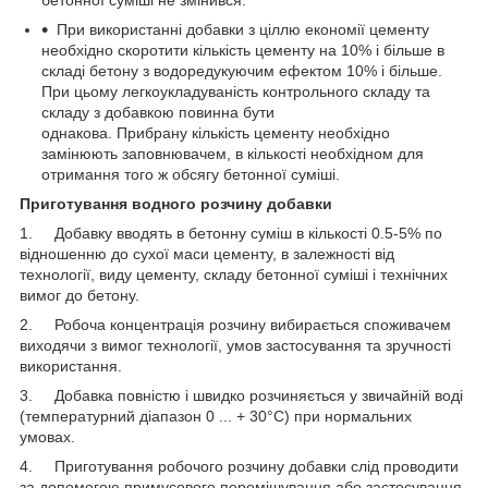
При використанні добавки з ціллю економії цементу
необхідно скоротити кількість цементу на 10% і більше в
складі бетону з водоредукуючим ефектом 10% і більше.
При цьому легкоукладуваність контрольного складу та
складу з добавкою повинна бути
однакова. Прибрану кількість цементу необхідно
замінюють заповнювачем, в кількості необхідном для
отримання того ж обсягу бетонної суміші.
Приготування водного розчину добавки
1. Добавку вводять в бетонну суміш в кількості 0.5-5% по
відношенню до сухої маси цементу, в залежності від
технології, виду цементу, складу бетонної суміші і технічних
вимог до бетону.
2. Робоча концентрація розчину вибирається споживачем
виходячи з вимог технології, умов застосування та зручності
використання.
3. Добавка повністю і швидко розчиняється у звичайній воді
(температурний діапазон 0 ... + 30°С) при нормальних
умовах.
4. Приготування робочого розчину добавки слід проводити
за допомогою примусового перемішування або застосування