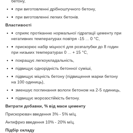
бетону,
при виготовленні дрібноштучного бетону,
при виготовленні легких бетонів.
Властивості
сприяє протіканню нормальної гідратації цементу при
негативних температурах повітря -15 ... 0 °С,
прискорює набір міцності для розпалубки до 8 годин
при низьких температурах 0 ... + 15 °С,
покращує легкоукладальність,
підвищує однорідність бетонної суміші,
підвищує міцність бетону (підвищення марки бетону
на 100 одиниць),
зменшує поглинання вологи бетоном на 2-5 одиниць,
підвищує морозостійкість бетону.
Витрати добавки, % від маси цементу
Прискорювач введення 3% - 5% м/ц.
Антифриз введення 10% - 20% м/ц.
Підбір складу