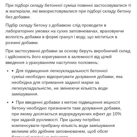
При підборі складу бетонної суміші повинні застосовуватися ті
ж матеріали, які використовувалися при підборі складу бетону
без добавки.
Підбір складу бетону з добавкою слід проводити в
лабораторних умовах на сухих заповнювачах, враховуючи
вологість добавки в формі гранул і воду, що міститься в
розчині добавки.
При застосуванні добавки за основу беруть виробничий склад
і здійснюють його коригування в залежності від цілей
введення з урахуванням наступних положень:
Для підвищення легкоукладальності бетонної
суміші необхідно відкоригувати дозування добавки, яка
необхідна для отримання заданої марки за
легкоукладальністю, не змінюючи кількість води
замішування.
При введенні добавки з метою підвищення міцності
бетону необхідно призначити таке дозування добавки,
при якому досягається водоредукуючих ефект до 10%
при заданій рухливості. При цьому потрібно
компенсувати прибрану кількість води замішування
великим або дрібним заповнювачем, щоб обсяг
бетонної суміші не змінився.