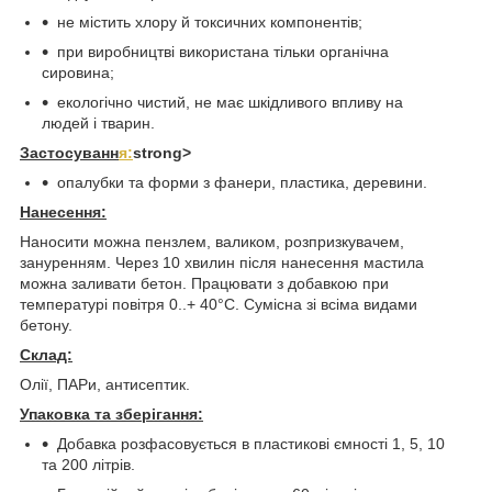
не містить хлору й токсичних компонентів;
при виробництві використана тільки органічна
сировина;
екологічно чистий, не має шкідливого впливу на
людей і тварин.
Застосуванн
я:
strong>
опалубки та форми з фанери, пластика, деревини.
Нанесення
:
Наносити можна пензлем, валиком, розпризкувачем,
зануренням. Через 10 хвилин після нанесення мастила
можна заливати бетон. Працювати з добавкою при
температурі повітря 0..+ 40°С. Сумісна зі всіма видами
бетону.
Склад:
Олії, ПАРи, антисептик.
Упаковка
та
зберігання:
Добавка розфасовується в пластикові ємності 1, 5, 10
та 200 літрів.