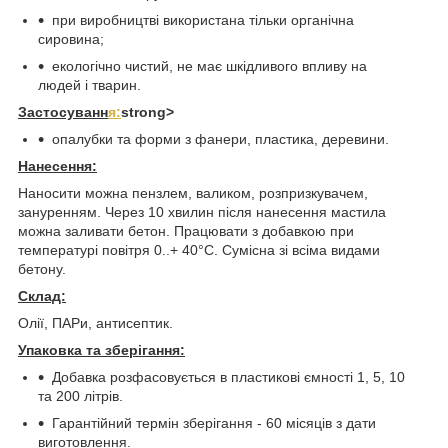
при виробництві використана тільки органічна
сировина;
екологічно чистий, не має шкідливого впливу на
людей і тварин.
Застосуванн
я:
strong>
опалубки та форми з фанери, пластика, деревини.
Нанесення
:
Наносити можна пензлем, валиком, розпризкувачем,
зануренням. Через 10 хвилин після нанесення мастила
можна заливати бетон. Працювати з добавкою при
температурі повітря 0..+ 40°С. Сумісна зі всіма видами
бетону.
Склад:
Олії, ПАРи, антисептик.
Упаковка
та
зберігання:
Добавка розфасовується в пластикові ємності 1, 5, 10
та 200 літрів.
Гарантійний термін зберігання - 60 місяців з дати
виготовлення.