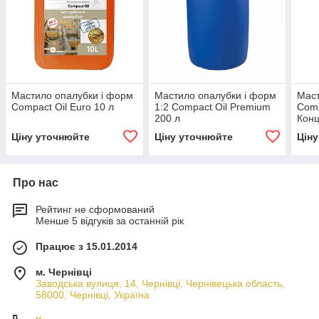
Мастило опалубки і форм
Мастило опалубки і форм
Мас
Compact Oil Euro 10 л
1:2 Compact Oil Premium
Comp
200 л
Конц
л
Ціну уточнюйте
Ціну уточнюйте
Цін
Про нас
Рейтинг не сформований
Менше 5 відгуків за останній рік
Працює з 15.01.2014
м. Чернівці
Заводська вулиця, 14, Чернівці, Чернівецька область,
58000, Чернівці, Україна