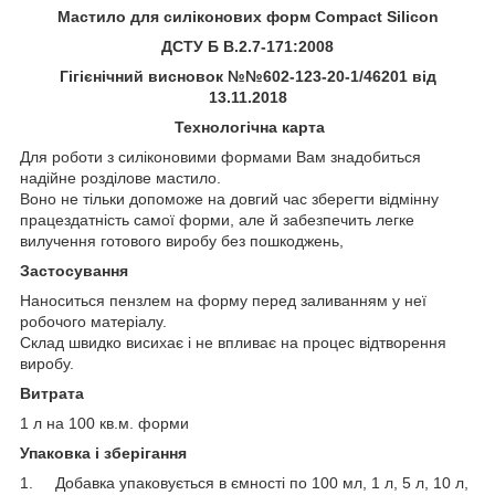
Мастило для силіконових форм Compact Silicon
ДСТУ
Б В.2.7-171:2008
Гігієнічний висновок №№602-123-20-1/46201 від
13.11.2018
Технологічна карта
Для роботи з силіконовими формами Вам знадобиться
надійне розділове мастило.
Воно не тільки допоможе на довгий час зберегти відмінну
працездатність самої форми, але й забезпечить легке
вилучення готового виробу без пошкоджень,
Застосування
Наноситься пензлем на форму перед заливанням у неї
робочого матеріалу.
Склад швидко висихає і не впливає на процес відтворення
виробу.
Витрата
1 л на 100 кв.м. форми
Упаковка і зберігання
1. Добавка упаковується в ємності по 100 мл, 1 л, 5 л, 10 л,