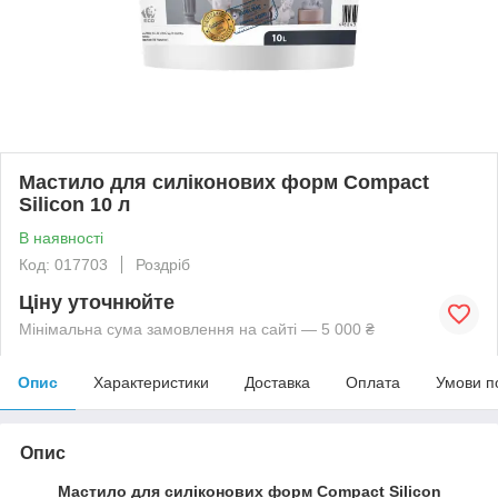
Мастило для силіконових форм Compact
Silicon 10 л
В наявності
Код: 017703
Роздріб
Ціну уточнюйте
Мінімальна сума замовлення на сайті — 5 000 ₴
Опис
Характеристики
Доставка
Оплата
Умови п
Опис
Мастило для силіконових форм Compact Silicon