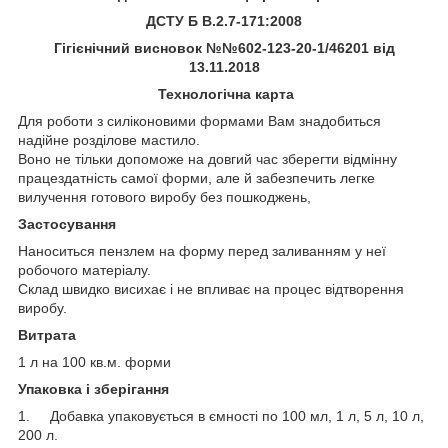
ДСТУ
Б В.2.7-171:2008
Гігієнічний висновок №№602-123-20-1/46201 від
13.11.2018
Технологічна карта
Для роботи з силіконовими формами Вам знадобиться
надійне розділове мастило.
Воно не тільки допоможе на довгий час зберегти відмінну
працездатність самої форми, але й забезпечить легке
вилучення готового виробу без пошкоджень,
Застосування
Наноситься пензлем на форму перед заливанням у неї
робочого матеріалу.
Склад швидко висихає і не впливає на процес відтворення
виробу.
Витрата
1 л на 100 кв.м. форми
Упаковка і зберігання
1. Добавка упаковується в ємності по 100 мл, 1 л, 5 л, 10 л,
200 л.