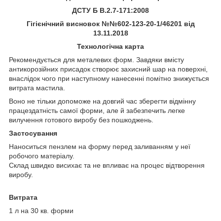
ДСТУ
Б В.2.7-171:2008
Гігієнічний висновок №№602-123-20-1/46201 від
13.11.2018
Технологічна карта
Рекомендується для металевих форм. Завдяки вмісту
антикорозійних присадок створює захисний шар на поверхні,
внаслідок чого при наступному нанесенні помітно знижується
витрата мастила.
Воно не тільки допоможе на довгий час зберегти відмінну
працездатність самої форми, але й забезпечить легке
вилучення готового виробу без пошкоджень.
Застосування
Наноситься пензлем на форму перед заливанням у неї
робочого матеріалу.
Склад швидко висихає та не впливає на процес відтворення
виробу.
Витрата
1 л на 30 кв. форми