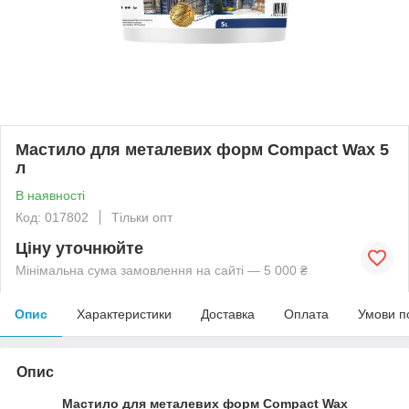
Мастило для металевих форм Compact Wax 5
л
В наявності
Код: 017802
Тільки опт
Ціну уточнюйте
Мінімальна сума замовлення на сайті — 5 000 ₴
Опис
Характеристики
Доставка
Оплата
Умови п
Опис
Мастило для металевих форм Compact Wax