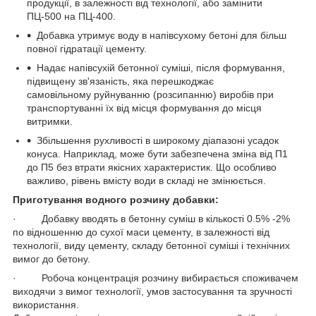
продукції, в залежності від технології, або замінити
ПЦ-500 на ПЦ-400.
Добавка утримує воду в напівсухому бетоні для більш
повної гідратації цементу.
Надає напівсухій бетонної суміші, після формування,
підвищену зв'язаність, яка перешкоджає
самовільному руйнуванню (розсипанню) виробів при
транспортуванні їх від місця формування до місця
витримки.
Збільшення рухливості в широкому діапазоні усадок
конуса. Наприклад, може бути забезпечена зміна від П1
до П5 без втрати якісних характеристик. Що особливо
важливо, рівень вмісту води в складі не змінюється.
Приготування водного розчину добавки:
· Добавку вводять в бетонну суміш в кількості 0.5% -2%
по відношенню до сухої маси цементу, в залежності від
технології, виду цементу, складу бетонної суміші і технічних
вимог до бетону.
· Робоча концентрація розчину вибирається споживачем
виходячи з вимог технології, умов застосування та зручності
використання.