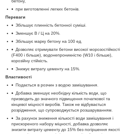
бетону,
при виготовленні легких бетонів.
Переваги
Збільшує плинність бетонної суміші.
Зменшує В / Ц на 20%.
Збільшує марку бетону на 100 ед.
Дозволяє отримувати бетони високої морозостійкості
(F400 і більше), водонепроникністю (W10 і більше),
корозійну стійкість.
Знижує витрату цементу на 15%.
Властивості
Подається в розчин з водою замішування.
Добавка зменшує необхідну кількість води, що
призводить до значного підвищення початкової та
кінцевої міцності виробів. Також не відбувається
розрідження, що супроводжується розшаруванням.
За рахунок зниження кількості води замішування і
прискореного набору міцності, добавка дозволяє
знизити витрату цементу до 15% без погіршення якості