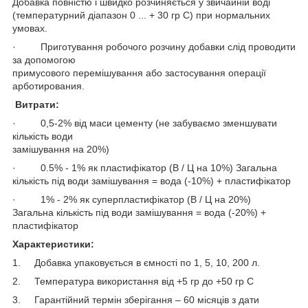
Добавка повністю і швидко розчиняється у звичайній воді
(температурний діапазон 0 ... + 30 гр С) при нормальних
умовах.
· Приготування робочого розчину добавки слід проводити
за допомогою
примусового перемішування або застосування операції
арботирования.
Витрати:
· 0,5-2% від маси цементу (не забуваємо зменшувати
кількість води
замішування на 20%)
· 0.5% - 1% як пластифікатор (В / Ц на 10%) Загальна
кількість під води замішування = вода (-10%) + пластифікатор
· 1% - 2% як суперпластифікатор (В / Ц на 20%)
Загальна кількість під води замішування = вода (-20%) +
пластифікатор
Характеристики:
1. Добавка упаковується в ємності по 1, 5, 10, 200 л.
2. Температура використання від +5 гр до +50 гр С
3. Гарантійний термін зберігання – 60 місяців з дати