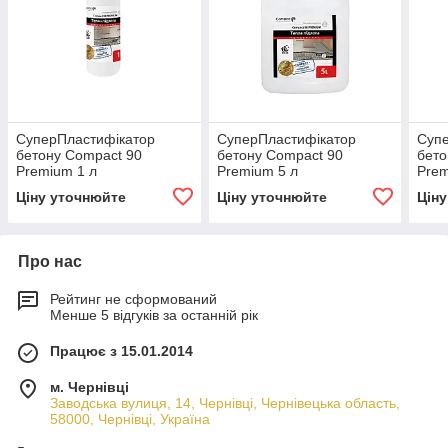
СуперПластифікатор
СуперПластифікатор
Суп
бетону Compact 90
бетону Compact 90
бето
Premium 1 л
Premium 5 л
Prem
Ціну уточнюйте
Ціну уточнюйте
Цін
Про нас
Рейтинг не сформований
Менше 5 відгуків за останній рік
Працює з 15.01.2014
м. Чернівці
Заводська вулиця, 14, Чернівці, Чернівецька область,
58000, Чернівці, Україна