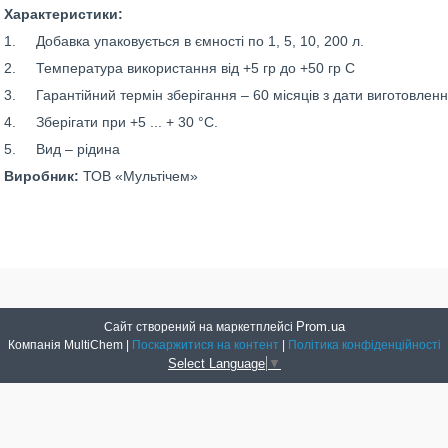
Характеристики:
1. Добавка упаковується в ємності по 1, 5, 10, 200 л.
2. Температура використання від +5 гр до +50 гр С
3. Гарантійний термін зберігання – 60 місяців з дати виготовленн
4. Зберігати при +5 ... + 30 °С.
5. Вид – рідина
Виробник:
ТОВ «Мультічем»
Prom.ua
Сайт створений на маркетплейсі
Компанія MultiChem |
Поскаржитися на контент
|
Політика конфіденційності
Select Language
▼