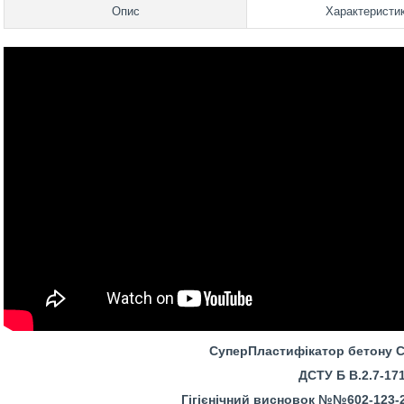
Опис
Характеристи
СуперПластифікатор бетону C
ДСТУ Б В.2.7-17
Гігієнічний висновок №№602-123-20