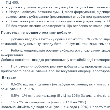
ПЦ-400.
Добавка утримує воду в напівсухому бетоні для більш повної г
Надає напівсухій бетонної суміші, після формування, підвище
самовільному руйнуванню (розсипанню) виробів при транспортув
Збільшення рухливості в широкому діапазоні усадок конуса. 
П5 без втрати якісних характеристик. Що особливо важливо, ріве
Приготування водного розчину добавки:
· Добавку вводять в бетонну суміш в кількості 0.5% -2% по відно
технології, виду цементу, складу бетонної суміші і технічних вимог 
· Робоча концентрація розчину вибирається споживачем виходячи
використання.
Добавка повністю і швидко розчиняється у звичайній воді (температ
· Приготування робочого розчину добавки слід проводити за 
примусового перемішування або застосування операції арботиров
Витрати:
· 0,5-2% від маси цементу (не забуваємо зменшувати кількість
замішування на 20%)
· 0.5% - 1% як пластифікатор (В / Ц на 10%) Загальна кількість 
· 1% - 2% як суперпластифікатор (В / Ц на 20%)
Загальна кількість під води замішування = вода (-20%) + пластифік