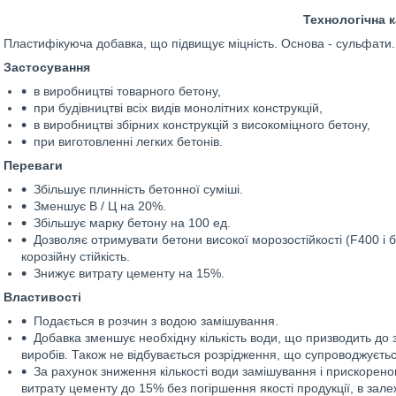
Технологічна к
Пластифікуюча добавка, що підвищує міцність. Основа - сульфати.
Застосування
в виробництві товарного бетону,
при будівництві всіх видів монолітних конструкцій,
в виробництві збірних конструкцій з високоміцного бетону,
при виготовленні легких бетонів.
Переваги
Збільшує плинність бетонної суміші.
Зменшує В / Ц на 20%.
Збільшує марку бетону на 100 ед.
Дозволяє отримувати бетони високої морозостійкості (F400 і 
корозійну стійкість.
Знижує витрату цементу на 15%.
Властивості
Подається в розчин з водою замішування.
Добавка зменшує необхідну кількість води, що призводить до з
виробів. Також не відбувається розрідження, що супроводжуєт
За рахунок зниження кількості води замішування і прискорено
витрату цементу до 15% без погіршення якості продукції, в залеж