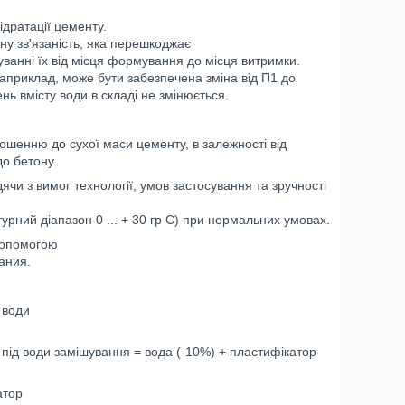
ідратації цементу.
ну зв'язаність, яка перешкоджає
анні їх від місця формування до місця витримки.
Наприклад, може бути забезпечена зміна від П1 до
нь вмісту води в складі не змінюється.
шенню до сухої маси цементу, в залежності від
до бетону.
 з вимог технології, умов застосування та зручності
урний діапазон 0 ... + 30 гр С) при нормальних умовах.
допомогою
ания.
 води
під води замішування = вода (-10%) + пластифікатор
атор