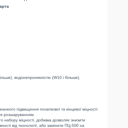
арта
більше), водонепроникністю (W10 і більше),
начного підвищення початкової та кінцевої міцності
ься розшаруванням.
го набору міцності, добавка дозволяє знизити
ності від технології, або замінити ПЦ-500 на