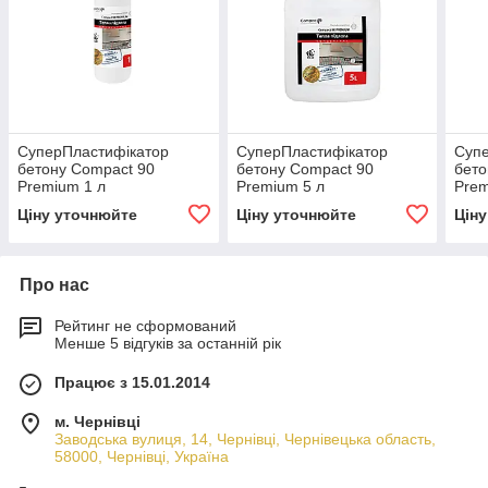
СуперПластифікатор
СуперПластифікатор
Суп
бетону Compact 90
бетону Compact 90
бето
Premium 1 л
Premium 5 л
Prem
Ціну уточнюйте
Ціну уточнюйте
Цін
Про нас
Рейтинг не сформований
Менше 5 відгуків за останній рік
Працює з 15.01.2014
м. Чернівці
Заводська вулиця, 14, Чернівці, Чернівецька область,
58000, Чернівці, Україна