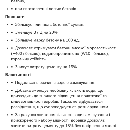
бетону,
при виготовленні легких бетонів.
Переваги
Збільшує плинність бетонної суміші.
Зменшує В / Ц на 20%.
Збільшує марку бетону на 100 ед.
Дозволяє отримувати бетони високої морозостійкості
(F400 і більше), водонепроникністю (W10 і більше),
корозійну стійкість.
Знижує витрату цементу на 15%.
Властивості
Подається в розчин з водою замішування.
Добавка зменшує необхідну кількість води, що
призводить до значного підвищення початкової та
кінцевої міцності виробів. Також не відбувається
розрідження, що супроводжується розшаруванням.
За рахунок зниження кількості води замішування і
прискореного набору міцності, добавка дозволяє
знизити витрату цементу до 15% без погіршення якості