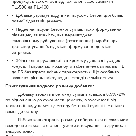
продукції, в залежності від технології, або замінити
ПЦ-500 на ПЦ-400.
Добавка утримує воду в напівсухому бетоні для більш
повної гідратації цементу.
Надає напівсухій бетонної суміші, після формування,
підвищену зв'язаність, яка перешкоджає
самовільному руйнуванню (розсипанню) виробів при
транспортуванні їх від місця формування до місця
витримки.
Збільшення рухливості в широкому діапазоні усадок
конуса. Наприклад, може бути забезпечена зміна від П1
до П5 без втрати якісних характеристик. Що особливо
важливо, рівень вмісту води в складі не змінюється.
Приготування водного розчину добавки:
· Добавку вводять в бетонну суміш в кількості 0.5% -2%
по відношенню до сухої маси цементу, в залежності від
технології, виду цементу, складу бетонної суміші і технічних
вимог до бетону.
· Робоча концентрація розчину вибирається споживачем
виходячи з вимог технології, умов застосування та зручності
використання.