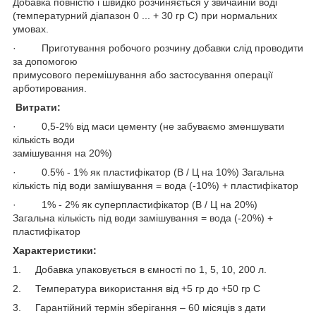
Добавка повністю і швидко розчиняється у звичайній воді
(температурний діапазон 0 ... + 30 гр С) при нормальних
умовах.
· Приготування робочого розчину добавки слід проводити
за допомогою
примусового перемішування або застосування операції
арботирования.
Витрати:
· 0,5-2% від маси цементу (не забуваємо зменшувати
кількість води
замішування на 20%)
· 0.5% - 1% як пластифікатор (В / Ц на 10%) Загальна
кількість під води замішування = вода (-10%) + пластифікатор
· 1% - 2% як суперпластифікатор (В / Ц на 20%)
Загальна кількість під води замішування = вода (-20%) +
пластифікатор
Характеристики:
1. Добавка упаковується в ємності по 1, 5, 10, 200 л.
2. Температура використання від +5 гр до +50 гр С
3. Гарантійний термін зберігання – 60 місяців з дати