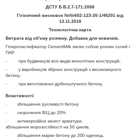
ДСТУ
Б В.2.7-171:2008
Гігієнічний висновок №№602-123-20-1/46201 від
13.11.2018
Технологічна карта
Витрата від об'єму розчину. Добавка для новачків.
Гіперпластифікатор CementMilk являє собою розчин солей і
ПАР.
- при будівництві всіх видів монолітних конструкцій,
- у виробництві збірних конструкцій з високоміцного
бетону,
- при виготовленні дрібноштучного бетону.
Властивості:
· збільшення рухливості бетону
· скорочення В/Ц до 20%
· антикорозійна захист арматури,
збільшення морозостійкості на 50 циклів,
· збільшення марки бетону до 200 одиниць,