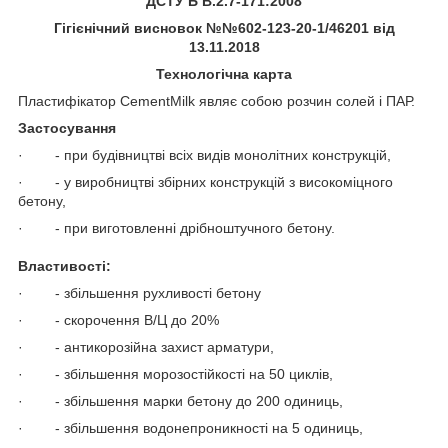
ДСТУ Б В.2.7-171:2008
Гігієнічний висновок №№602-123-20-1/46201 від
13.11.2018
Технологічна карта
Пластифікатор CementMilk являє собою розчин солей і ПАР.
Застосування
· - при будівництві всіх видів монолітних конструкцій,
· - у виробництві збірних конструкцій з високоміцного
бетону,
· - при виготовленні дрібноштучного бетону.
Властивості:
· - збільшення рухливості бетону
· - скорочення В/Ц до 20%
· - антикорозійна захист арматури,
· - збільшення морозостійкості на 50 циклів,
· - збільшення марки бетону до 200 одиниць,
· - збільшення водонепроникності на 5 одиниць,