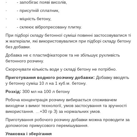
· - запобігає появі висолів,
· - присутній сплатник,
· - міцність бетону,
· - склеює вібропресовану плитку.
При підборі складу бетонної суміші повинні застосовуватися ті
ж матеріали, які використовувалися при підборі складу бетону
без добавки.
Добавка не є пластифікатором та не збільшує рухливість
бетонного розчину.
Скорочувати кількість води у складі бетону не потрібно.
Приготування водного розчину добавки:
Добавку вводять
у бетонну суміш 10 л на 1 куб.м. бетону.
Розхід:
300 мл на 100 л бетону
Робоча концентрація розчину вибирається споживачем
виходячи з вимог технології, умов застосування та зручності
використання. …+30 гр З) за нормальних умов.
Приготування робочого розчину добавки можна проводити за
допомогою примусового перемішування.
Упаковка і зберігання