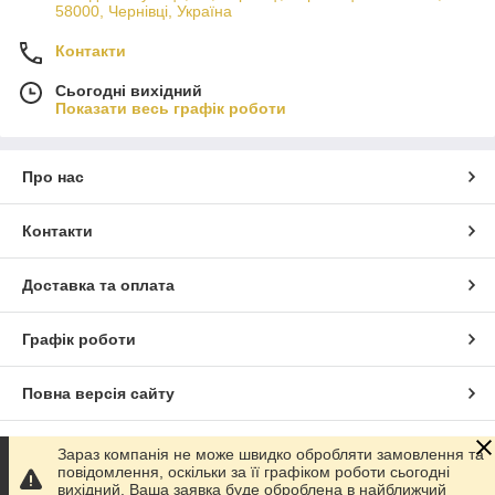
58000, Чернівці, Україна
Контакти
Сьогодні вихідний
Показати весь графік роботи
Про нас
Контакти
Доставка та оплата
Графік роботи
Повна версія сайту
Сайт створено на маркетплейсі
Prom.ua
Зараз компанія не може швидко обробляти замовлення та
повідомлення, оскільки за її графіком роботи сьогодні
вихідний. Ваша заявка буде оброблена в найближчий