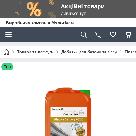
Виробнича компанія Мультічем
Товари та послуги
Добавки для бетону та гіпсу
Пласт
Топ