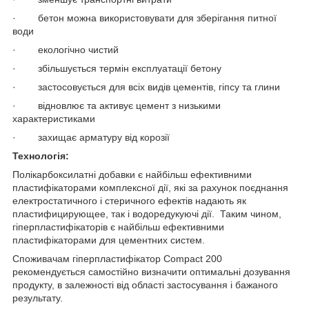
· бетон можна використовувати для зберігання питної
води
· екологічно чистий
· збільшується термін експлуатації бетону
· застосовується для всіх видів цементів, гіпсу та глини
· відновлює та активує цемент з низькими
характеристиками
· захищає арматуру від корозії
Технологія:
Полікарбоксилатні добавки є найбільш ефективними
пластифікаторами комплексної дії, які за рахунок поєднання
електростатичного і стеричного ефектів надають як
пластифицирующее, так і водоредукуючі дії. Таким чином,
гіперпластифікаторів є найбільш ефективними
пластифікаторами для цементних систем.
Споживачам гіперпластифікатор Compact 200
рекомендується самостійно визначити оптимальні дозування
продукту, в залежності від області застосування і бажаного
результату.