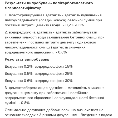
Результати випробувань полікарбоксилатного
гіперпластифікатор
1. пластифицирующая здатність - здатність підвищення
легкоукладальності (осадки конуса) бетонної суміші при
постійній витраті цементу і води. - 0,2% -03%
2. водоредукуюча здатність - здатність забезпечувати
зниження кількості води замішування бетонної суміші при
забезпеченні постійної витрати цементу і однаковою
легкоукладальності суміші (здатність зниження
водоцементного відносини). - 0,6%
Результат випробувань
Дозування 0.2% -водоред.еффект 15%
Дозування 0.5% -водоред.еффект 25%
Дозування 0.6% -водоред.еффект 30%
3. цементосберегающая здатність - можливість зниження
дозування цементу при забезпеченні постійного
водоцементного відносини і легкоукладальності бетонної
суміші. - 0.8%
Оптимальне дозування добавки повинна визначатися на
основних складах з 3 різними дозуванням. Введення з водою