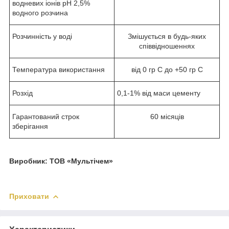
водневих іонів рН 2,5%
водного розчина
Розчинність у воді
Змішується в будь-яких
співвідношеннях
Температура використання
від 0 гр С до +50 гр С
Розхід
0,1-1% від маси цементу
Гарантований строк
60 місяців
зберігання
Виробник: ТОВ «Мультічем»
Приховати