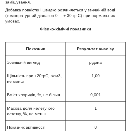
замішування.
Добавка повністю і швидко розчиняється у звичайній воді
(температурний діапазон 0 ... + 30 гр С) при нормальних
умовах.
Фізико-хімічні показники
Показник
Результат аналізу
Зовнішній вигляд
рідина
Щільність при +20грС, г/см3,
1,00
не менш
Вміст хлоридів, %, не більш
0,001
Масова доля нелетучого
1
остатку, %, не менш
Показник активності
8