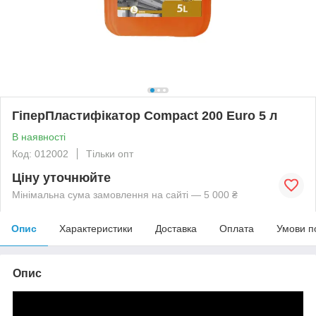
ГіперПластифікатор Compact 200 Euro 5 л
В наявності
Код: 012002
Тільки опт
Ціну уточнюйте
Мінімальна сума замовлення на сайті — 5 000 ₴
Опис
Характеристики
Доставка
Оплата
Умови п
Опис