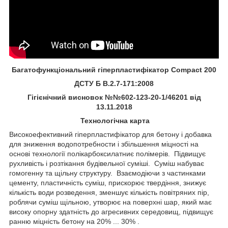
Багатофункціональний гіперпластифікатор Compact 200
ДСТУ Б В.2.7-171:2008
Гігієнічний висновок №№602-123-20-1/46201 від
13.11.2018
Технологічна карта
Високоефективний гіперпластифікатор для бетону і добавка
для зниження водопотребности і збільшення міцності на
основі технології полікарбоксилатниє полімерів. Підвищує
рухливість і розтікання будівельної суміші. Суміш набуває
гомогенну та щільну структуру. Взаємодіючи з частинками
цементу, пластичність суміш, прискорює твердіння, знижує
кількість води розведення, зменшує кількість повітряних пір,
роблячи суміш щільною, утворює на поверхні шар, який має
високу опорну здатність до агресивних середовищ, підвищує
ранню міцність бетону на 20% ... 30% .