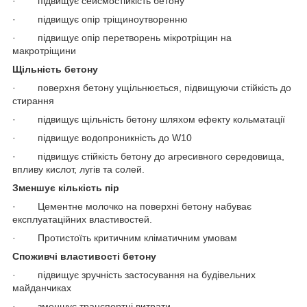
· підвищує сейсмостійкість бетону
· підвищує опір тріщиноутворенню
· підвищує опір перетворень мікротріщин на
макротріщини
Щільність бетону
· поверхня бетону ущільнюється, підвищуючи стійкість до
стирання
· підвищує щільність бетону шляхом ефекту кольматації
· підвищує водопроникність до W10
· підвищує стійкість бетону до агресивного середовища,
впливу кислот, лугів та солей.
Зменшує кількість пір
· Цементне молочко на поверхні бетону набуває
експлуатаційних властивостей.
· Протистоїть критичним кліматичним умовам
Споживчі властивості бетону
· підвищує зручність застосування на будівельних
майданчиках
· зменшує транспортні витрати