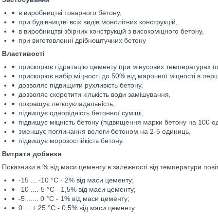
в виробництві товарного бетону,
при будівництві всіх видів монолітних конструкцій,
в виробництві збірних конструкцій з високоміцного бетону,
при виготовленні дрібноштучних бетону
Властивості
прискорює гідратацію цементу при мінусових температурах по
прискорює набір міцності до 50% від марочної міцності в пер
дозволяє підвищити рухливість бетону,
дозволяє скоротити кількість води замішування,
покращує легкоукладальність,
підвищує однорідність бетонної суміші,
підвищує міцність бетону (підвищення марки бетону на 100 о
зменшує поглинання вологи бетоном на 2-5 одиниць,
підвищує морозостійкість бетону.
Витрати добавки
Показники в % від маси цементу в залежності від температури пові
-15 ... -10 °С - 2% від маси цементу;
-10 ....-5 °С - 1,5% від маси цементу;
-5 ...... 0 °С - 1% від маси цементу;
0 ... + 25 °С - 0,5% від маси цементу.