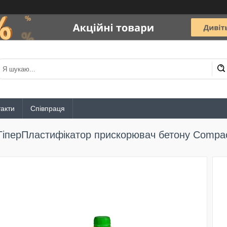
акти
Співпраця
ГіперПластифікатор прискорювач бетону Compac