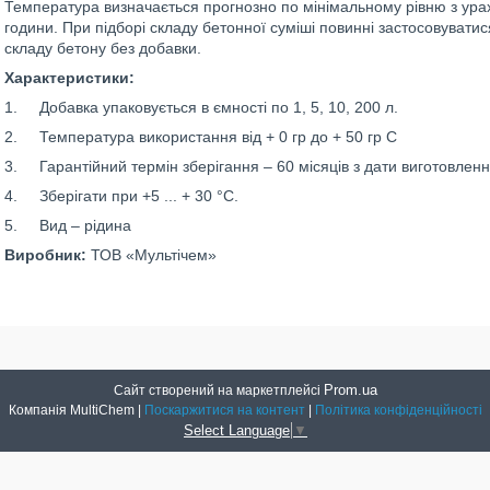
Температура визначається прогнозно по мінімальному рівню з ура
години. При підборі складу бетонної суміші повинні застосовуватися
складу бетону без добавки.
Характеристики:
1. Добавка упаковується в ємності по 1, 5, 10, 200 л.
2. Температура використання від + 0 гр до + 50 гр С
3. Гарантійний термін зберігання – 60 місяців з дати виготовленн
4. Зберігати при +5 ... + 30 °С.
5. Вид – рідина
Виробник:
ТОВ «Мультічем»
Prom.ua
Сайт створений на маркетплейсі
Компанія MultiChem |
Поскаржитися на контент
|
Політика конфіденційності
Select Language
▼