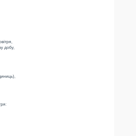
вітря,
шу добу,
диниць),
тря: