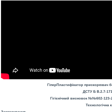
ГіперПластифікатор прискорювач б
ДСТУ Б В.2.7-17
Гігієнічний висновок №№602-123-20
Технологічна к
Застосування