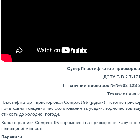
СуперПластифікатор прискорюв
ДСТУ Б В.2.7-17
Гігієнічний висновок №№602-123-20
Технологічна к
Пластифікатор - прискорювач Compact 95 (рідкий) - істотно приско
початковий і кінцевий час схоплювання та усадки, водночас збіль
стійкість до холодної погоди.
Характеристики Compact 95 спрямовані на прискорення часу схопл
підвищеної міцності.
Переваги