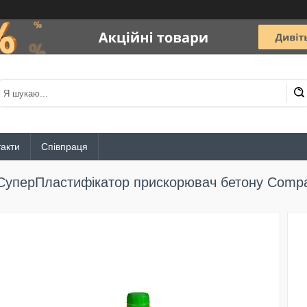
акти
Співпраця
СуперПластифікатор прискорювач бетону Compa