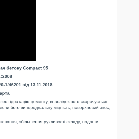
ач бетону Compact 95
1:2008
-1/46201 від 13.11.2018
арта
рює гідратацію цементу, внаслідок чого скорочується
шуючи його випереджальну міцність, поверхневий знос,
ювання, збільшення рухливості складу, надання