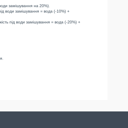
 води замішування на 20%).
 під води замішування = вода (-10%) +
кість під води замішування = вода (-20%) +
я.