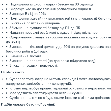
Підвищення міцності (марки) бетону на 80 одиниць.
Скорочує час на досягнення розпалубної міцності.
Зменшує В / Ц на 20%.
Поліпшення адгезійних властивостей (зчеплюваності) бетонно
Зниження повітряних утворень.
Збільшення рухливості бетону від П1 до П5.
Надання поверхні особливої гладкості, відсутність пор.
Одержування складів з високими показниками водонепроникнос
до 350 ц.
Зменшення кількості цементу до 20% за рахунок дешевих напо
бетонних робіт в 1,4 рази.
Зменшення висолів.
Зменшення пористості (не дає легко вбиратися воді).
Зниження усадки і повзучості.
Особливості
Суперпластифікатор не містить хлоридів і може застосовуват
напружених залізобетонних конструкцій.
Істотно підстьобує процес гідратації основних мінеральних ко
Має здатність пластифікувати бетонні суміші.
Сумісний практично з будь-якими іншими хімічними добавками 
Підбір складу бетонної суміші: