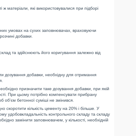
 ж матеріали, які використовувалися при підборі
них умовах на сухих заповнювачах, враховуючи
 розчині добавки.
лад та здійснюють його коригування залежно від
ти дозування добавки, необхідну для отримання
я.
обхідно призначити таке дозування добавки, при якій
сті. При цьому потрібно компенсувати прибрану
б об'єм бетонної суміші не змінився.
 скоротити кількість цементу на 20% і більше. У
ому удобовкладальність контрольного складу та складу
бхідно замінити заповнювачем, у кількості, необхідній