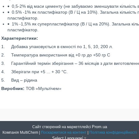
0,5-2% від маси цементу (не забуваємо зменшувати кількість
0.5% -1% як пластифікатор (В / Ц на 10%). Загальна кількість
пластифікатор.
1% -1,5% як суперпластифікатор (В / Ц на 20%). Загальна кіль
пластифікатор.
Характеристики:
1. Добавка упаковується в ємності по 1, 5, 10, 200 л.
2. Температура використання від +0 гр до +50 гр С
3. Гарантійний термін зберігання – 36 місяців з дати виготовленн
4. Зберігати при +5 ... + 30 °С.
5. Вид – рідина
Виробник:
ТОВ «Мультічем»
Prom.ua
Сайт створений на маркетплейсі
Компанія MultiChem |
Поскаржитися на контент
|
Політика конфіденційності
Select Language
▼