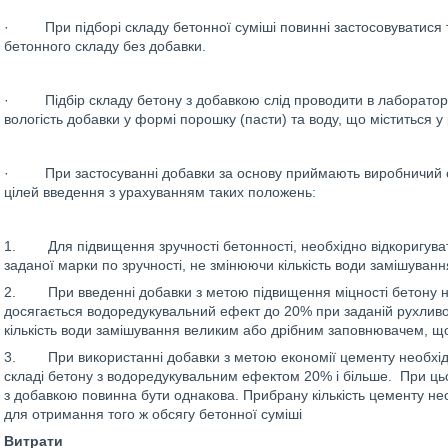
· При підборі складу бетонної суміші повинні застосовуватися ті
бетонного складу без добавки.
· Підбір складу бетону з добавкою слід проводити в лаборатор
вологість добавки у формі порошку (пасти) та воду, що міститься у
· При застосуванні добавки за основу приймають виробничий ск
цілей введення з урахуванням таких положень:
1. Для підвищення зручності бетонності, необхідно відкоригува
заданої марки по зручності, не змінюючи кількість води замішуванн
2. При введенні добавки з метою підвищення міцності бетону не
досягається водоредукувальний ефект до 20% при заданій рухливо
кількість води замішування великим або дрібним заповнювачем, що
3. При використанні добавки з метою економії цементу необхідно
складі бетону з водоредукувальним ефектом 20% і більше. При ць
з добавкою повинна бути однакова. Прибрану кількість цементу нео
для отримання того ж обсягу бетонної суміші
Витрати