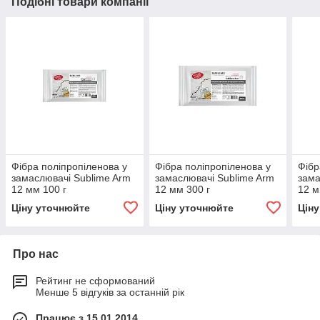
Подібні товари компанії
Фібра поліпропіленова у
Фібра поліпропіленова у
Фібр
замаслювачі Sublime Arm
замаслювачі Sublime Arm
зама
12 мм 100 г
12 мм 300 г
12 м
Ціну уточнюйте
Ціну уточнюйте
Цін
Про нас
Рейтинг не сформований
Менше 5 відгуків за останній рік
Працює з 15.01.2014