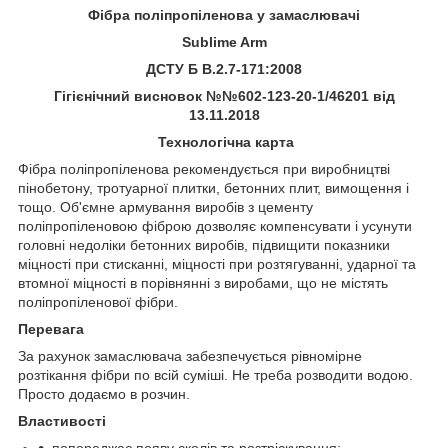
Фібра поліпропіленова у замаслювачі
Sublime Arm
ДСТУ Б В.2.7-171:2008
Гігієнічний висновок №№602-123-20-1/46201 від
13.11.2018
Технологічна карта
Фібра поліпропіленова рекомендується при виробництві
пінобетону, тротуарної плитки, бетонних плит, вимощення і
тощо. Об'ємне армування виробів з цементу
поліпропіленовою фіброю дозволяє компенсувати і усунути
головні недоліки бетонних виробів, підвищити показники
міцності при стисканні, міцності при розтягуванні, ударної та
втомної міцності в порівнянні з виробами, що не містять
поліпропіленової фібри.
Перевага
За рахунок замаслювача забезпечується рівномірне
розтікання фібри по всій суміші. Не треба розводити водою.
Просто додаємо в розчин.
Властивості
попереджає появу сколів та розтріскування;