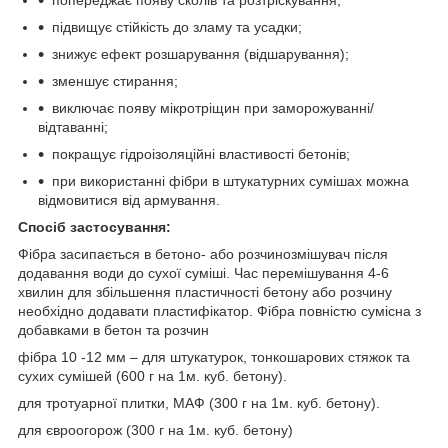
підвищує стійкість до зламу та усадки;
знижує ефект розшарування (відшарування);
зменшує стирання;
виключає появу мікротріщин при заморожуванні/
відтаванні;
покращує гідроізоляційні властивості бетонів;
при використанні фібри в штукатурних сумішах можна
відмовитися від армування.
Спосіб застосування:
Фібра засипається в бетоно- або розчинозмішувач після
додавання води до сухої суміші. Час перемішування 4-6
хвилин для збільшення пластичності бетону або розчину
необхідно додавати пластифікатор. Фібра повністю сумісна з
добавками в бетон та розчин
фібра 10 -12 мм – для штукатурок, тонкошарових стяжок та
сухих сумішей (600 г на 1м. куб. бетону).
для тротуарної плитки, МАФ (300 г на 1м. куб. бетону).
для євроогорож (300 г на 1м. куб. бетону)