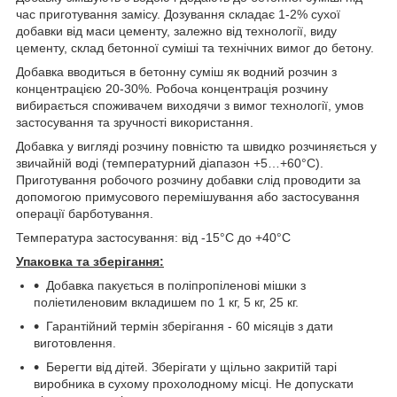
час приготування замісу. Дозування складає 1-2% сухої
добавки від маси цементу, залежно від технології, виду
цементу, склад бетонної суміші та технічних вимог до бетону.
Добавка вводиться в бетонну суміш як водний розчин з
концентрацією 20-30%. Робоча концентрація розчину
вибирається споживачем виходячи з вимог технології, умов
застосування та зручності використання.
Добавка у вигляді розчину повністю та швидко розчиняється у
звичайній воді (температурний діапазон +5…+60°С).
Приготування робочого розчину добавки слід проводити за
допомогою примусового перемішування або застосування
операції барботування.
Температура застосування: від -15°С до +40°С
Упаковка
та
зберігання:
Добавка пакується в поліпропіленові мішки з
поліетиленовим вкладишем по 1 кг, 5 кг, 25 кг.
Гарантійний термін зберігання - 60 місяців з дати
виготовлення.
Берегти від дітей. Зберігати у щільно закритій тарі
виробника в сухому прохолодному місці. Не допускати