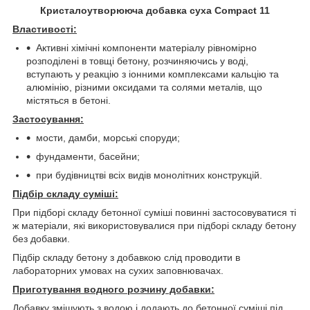
Кристалоутворююча добавка суха
Compact
11
Властивості
:
Активні хімічні компоненти матеріалу рівномірно
розподілені в товщі бетону, розчиняючись у воді,
вступають у реакцію з іонними комплексами кальцію та
алюмінію, різними оксидами та солями металів, що
містяться в бетоні.
Застосування:
мости, дамби, морські споруди;
фундаменти, басейни;
при будівництві всіх видів монолітних конструкцій.
Підбір складу суміші
:
При підборі складу бетонної суміші повинні застосовуватися ті
ж матеріали, які використовувалися при підборі складу бетону
без добавки.
Підбір складу бетону з добавкою слід проводити в
лабораторних умовах на сухих заповнювачах.
Приготування водного розчину добавки:
Добавку змішують з водою і додають до бетонної суміші під