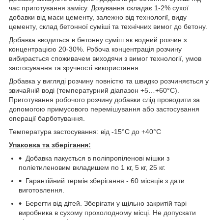
час приготування замісу. Дозування складає 1-2% сухої
добавки від маси цементу, залежно від технології, виду
цементу, склад бетонної суміші та технічних вимог до бетону.
Добавка вводиться в бетонну суміш як водний розчин з
концентрацією 20-30%. Робоча концентрація розчину
вибирається споживачем виходячи з вимог технології, умов
застосування та зручності використання.
Добавка у вигляді розчину повністю та швидко розчиняється у
звичайній воді (температурний діапазон +5…+60°С).
Приготування робочого розчину добавки слід проводити за
допомогою примусового перемішування або застосування
операції барботування.
Температура застосування: від -15°С до +40°С
Упаковка
та
зберігання:
Добавка пакується в поліпропіленові мішки з
поліетиленовим вкладишем по 1 кг, 5 кг, 25 кг.
Гарантійний термін зберігання - 60 місяців з дати
виготовлення.
Берегти від дітей. Зберігати у щільно закритій тарі
виробника в сухому прохолодному місці. Не допускати