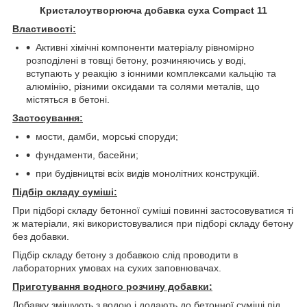
Кристалоутворююча добавка суха
Compact
11
Властивості
:
Активні хімічні компоненти матеріалу рівномірно
розподілені в товщі бетону, розчиняючись у воді,
вступають у реакцію з іонними комплексами кальцію та
алюмінію, різними оксидами та солями металів, що
містяться в бетоні.
Застосування:
мости, дамби, морські споруди;
фундаменти, басейни;
при будівництві всіх видів монолітних конструкцій.
Підбір складу суміші
:
При підборі складу бетонної суміші повинні застосовуватися ті
ж матеріали, які використовувалися при підборі складу бетону
без добавки.
Підбір складу бетону з добавкою слід проводити в
лабораторних умовах на сухих заповнювачах.
Приготування водного розчину добавки:
Добавку змішують з водою і додають до бетонної суміші під