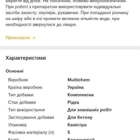
Берегти від дітей. Не токсичний, пожежо-вибухобезпечний.
При роботі з препаратом використовувати індивідуальні
засоби захисту; окуляри, рукавички. При попаданні розчину
на шкіру або в очі промити великою кількістю води, при
необхідності звернутися до лікаря.
Приховати
Характеристики
Основні
Виробник
Multichem
Країна виробник
Україна
Тип добавки
Комплексна
Стан добавки
Рідка
Тип використання
Для зовнішніх робіт
Застосування добавки
Для бетону
Упаковка
Каністра
Фасовка матеріалу (л)
5
Колір
Коричневий