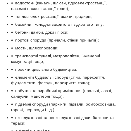
водостоки (канали, шлюзи, гідроелектростанції,
наземні насосні станції тощо);
теплові електростанції, шахти, градирні;
басейни і колодязі закритого і відкритого типу;
бетонні дамби, доки і пірси;
портові споруди (причали, стінки причалів);
мости, шляхопроводи;
транспортні тунелі, метрополітен, інженерні
комунікації тощо;
проекти цивільного будівництва;
елементи будівель і споруд (стіни, перекриття,
фундаменти, фасади, перекриття тощо);
побутові та виробничі приміщення (пральні, лазні,
санвузли, майстерні тощо);
підземні споруди (паркінги, підвали, бомбосховища,
гаражі, переходи і т.д.);
експлуатовані та неексплуатовані дахи, балкони та
тераси;
ліфтові шахти і т.д.