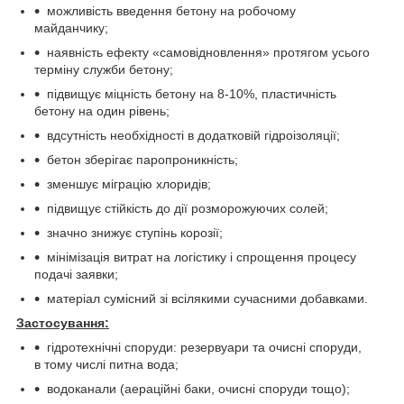
можливість введення бетону на робочому
майданчику;
наявність ефекту «самовідновлення» протягом усього
терміну служби бетону;
підвищує міцність бетону на 8-10%, пластичність
бетону на один рівень;
вдсутність необхідності в додатковій гідроізоляції;
бетон зберігає паропроникність;
зменшує міграцію хлоридів;
підвищує стійкість до дії розморожуючих солей;
значно знижує ступінь корозії;
мінімізація витрат на логістику і спрощення процесу
подачі заявки;
матеріал сумісний зі всілякими сучасними добавками.
Застосування:
гідротехнічні споруди: резервуари та очисні споруди,
в тому числі питна вода;
водоканали (аераційні баки, очисні споруди тощо);