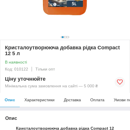
Кристалоутворююча добавка рідка Compact
12 5 л
В наявності
Код: 010122
Тільки опт
Ціну уточнюйте
Мінімальна сума замовлення на сайті — 5 000 ₴
Опис
Характеристики
Доставка
Оплата
Умови п
Опис
Кристалоутворююча добавка рідка
Compact
12