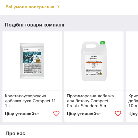
Всі умови повернення
Подібні товари компанії
Кристалоутворююча
Протиморозна добавка
Кри
добавка суха Compact 11
для бетону Compact
доба
1 кг
Frost+ Standard 5 л
10 л
Ціну уточнюйте
Ціну уточнюйте
Цін
Про нас