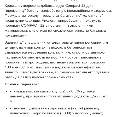
Кристалоутворююча добавка рідка Compact 12 для
гідроізоляції бетону і залізобетону є інноваційним матеріалом.
Формула матеріалу – результат багаторічної колективної
праці групи фахівців. Численні випробування показують
перевагу COMPACT 12 в порівнянні з аналогічними
матеріалами, існуючими на споживчому ринку за багатьма
показниками.
Завдяки дії спеціальних каталізаторів активної речовини, які
активуються при контакті з водою, в бетонному тілі
утворюються нерозчинні кристали, які, стаючи органічною
частиною бетону, діють на постійній основі, заповнюють
порожнечі і мікротріщини, що знову з'являються, розміром
400 мкн (0,4 мм), тим самим надаючи бетону ефект так
званого «самовідновлення», збільшуючи термін експлуатації
бетону в рази у водонепроникному стані.
Основні переваги
:
низька витрата матеріалу: 0,2% - 0,5% від маси
цементу, при відсутності таких даних додають 1,5-2,0 кг/
м
3
;
значне підвищення водостійкості (на 3-4 рівня від
початкової) і морозостійкості (F300) у вологих умовах;