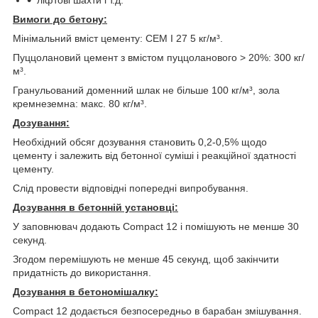
Вимоги до бетону
:
Мінімальний вміст цементу: CEM I 27 5 кг/м³.
Пуццолановий цемент з вмістом пуццоланового > 20%: 300 кг/
м³.
Гранульований доменний шлак не більше 100 кг/м³, зола
кремнеземна: макс. 80 кг/м³.
Дозування
:
Необхідний обсяг дозування становить 0,2-0,5% щодо
цементу і залежить від бетонної суміші і реакційної здатності
цементу.
Слід провести відповідні попередні випробування.
Дозування в бетонній установці
:
У заповнювач додають Compact 12 і помішують не менше 30
секунд.
Згодом перемішують не менше 45 секунд, щоб закінчити
придатність до використання.
Дозування в бетономішалку
:
Compact 12 додається безпосередньо в барабан змішування.