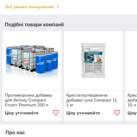
Всі умови повернення
Подібні товари компанії
Протиморозна добавка
Кристалоутворююча
Кри
для бетону Compact
добавка суха Compact 11
доба
Frost+ Premium 200 л
1 кг
10 л
Ціну уточнюйте
Ціну уточнюйте
Цін
Про нас