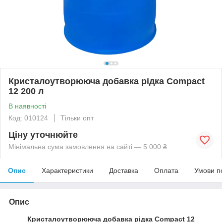
Кристалоутворююча добавка рідка Compact
12 200 л
В наявності
Код: 010124
Тільки опт
Ціну уточнюйте
Мінімальна сума замовлення на сайті — 5 000 ₴
Опис
Характеристики
Доставка
Оплата
Умови п
Опис
Кристалоутворююча добавка рідка
Compact
12