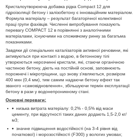
Кристалоутворююча добавка рідка Compact 12 для
гідроізоляції бетону і залізобетону є інноваційним матеріалом.
Формула матеріалу – результат багаторічної колективної
праці групи фахівців. Численні випробування показують
перевагу COMPACT 12 в порівнянні з аналогічними
матеріалами, існуючими на споживчому ринку за багатьма
показниками.
Завдяки дії спеціальних каталізаторів активної речовини, які
активуються при контакті з водою, в бетонному тілі
утворюються нерозчинні кристали, які, стаючи органічною
частиною бетону, діють на постійній основі, заповнюють
порожнечі і мікротріщини, що знову з'являються, розміром
400 мкн (0,4 мм), тим самим надаючи бетону ефект так
званого «самовідновлення», збільшуючи термін експлуатації
бетону в рази у водонепроникному стані.
Основні переваги
:
низька витрата матеріалу: 0,2% - 0,5% від маси
цементу, при відсутності таких даних додають 1,5-2,0 кг/
м
3
;
значне підвищення водостійкості (на 3-4 рівня від
початкової) і морозостійкості (F300) у вологих умовах;