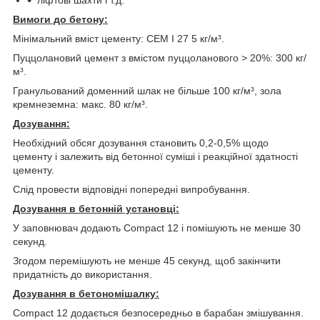
Вимоги до бетону
:
Мінімальний вміст цементу: CEM I 27 5 кг/м³.
Пуццолановий цемент з вмістом пуццоланового > 20%: 300 кг/
м³.
Гранульований доменний шлак не більше 100 кг/м³, зола
кремнеземна: макс. 80 кг/м³.
Дозування
:
Необхідний обсяг дозування становить 0,2-0,5% щодо
цементу і залежить від бетонної суміші і реакційної здатності
цементу.
Слід провести відповідні попередні випробування.
Дозування в бетонній установці
:
У заповнювач додають Compact 12 і помішують не менше 30
секунд.
Згодом перемішують не менше 45 секунд, щоб закінчити
придатність до використання.
Дозування в бетономішалку
:
Compact 12 додається безпосередньо в барабан змішування.