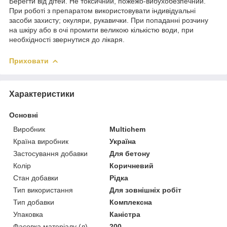
Берегти від дітей. Не токсичний, пожежо-вибухобезпечний.
При роботі з препаратом використовувати індивідуальні
засоби захисту; окуляри, рукавички. При попаданні розчину
на шкіру або в очі промити великою кількістю води, при
необхідності звернутися до лікаря.
Приховати
Характеристики
Основні
Виробник
Multichem
Країна виробник
Україна
Застосування добавки
Для бетону
Колір
Коричневий
Стан добавки
Рідка
Тип використання
Для зовнішніх робіт
Тип добавки
Комплексна
Упаковка
Каністра
Фасовка матеріалу (л)
200