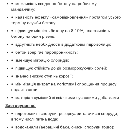
можливість введення бетону на робочому
майданчику;
наявність ефекту «самовідновлення» протягом усього
терміну служби бетону;
підвищує міцність бетону на 8-10%, пластичність
бетону на один рівень;
вдсутність необхідності в додатковій гідроізоляції;
бетон зберігає паропроникність;
зменшує міграцію хлоридів;
підвищує стійкість до дії розморожуючих солей;
значно знижує ступінь корозії;
мінімізація витрат на логістику і спрощення процесу
подачі заявки;
матеріал сумісний зі всілякими сучасними добавками.
Застосування:
гідротехнічні споруди: резервуари та очисні споруди,
в тому числі питна вода;
водоканали (аераційні баки, очисні споруди тощо);