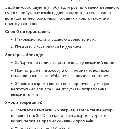
Засіб використовують у побуті для розпалювання деревного
вугілля, побутових камінів, для швидкого розпалювання
вогнища за несприятливих погодних умов, а також для
приготування їжі.
Спосіб використання:
Рівномірно полити рідиною дрова, вугілля.
Почекати кілька хвилин і підпалити.
Застережні заходи:
Заборонено наливати розпалювач у відкритий вогонь.
При потраплянні засобу в очі промити їх великою
кількістю води, за необхідності звернутися до лікаря.
Зберігати окремо від харчових продуктів, у місцях
недоступних для дітей; не допускати потрапляння
відкритого вогню.
Умови зберігання:
Зберігати у герметично закритій тарі за температури
не вищої ніж 30°С на відстані від джерел відкритого
вогню, тепла та прямих сонячних променів.
Термін придатності 60 місяці