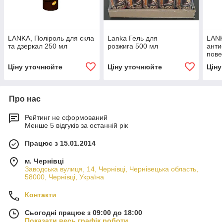
LANKA, Поліроль для скла
Lanka Гель для
LANK
та дзеркал 250 мл
розжига 500 мл
анти
пове
мета
Ціну уточнюйте
Ціну уточнюйте
Цін
шкір
Про нас
Рейтинг не сформований
Менше 5 відгуків за останній рік
Працює з 15.01.2014
м. Чернівці
Заводська вулиця, 14, Чернівці, Чернівецька область,
58000, Чернівці, Україна
Контакти
Сьогодні працює з 09:00 до 18:00
Показати весь графік роботи