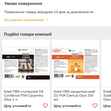
Умови повернення
Повернення товару впродовж 14 днів за домовленістю
Всі умови повернення
Подібні товари компанії
Клей ПВА столярний D4
Клей ПВА канцелярський
Клей
ConWood PVA Сarpentry
D1 PVA Сlerical Glue 250
Subl
Glue 1 л
мл
Glue
Ціну уточнюйте
Ціну уточнюйте
Цін