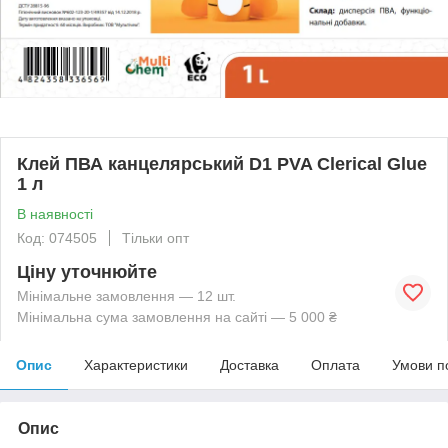
Клей ПВА канцелярський D1 PVA Сlerical Glue
1 л
В наявності
Код: 074505
Тільки опт
Ціну уточнюйте
Мінімальне замовлення — 12 шт.
Мінімальна сума замовлення на сайті — 5 000 ₴
Опис
Характеристики
Доставка
Оплата
Умови п
Опис