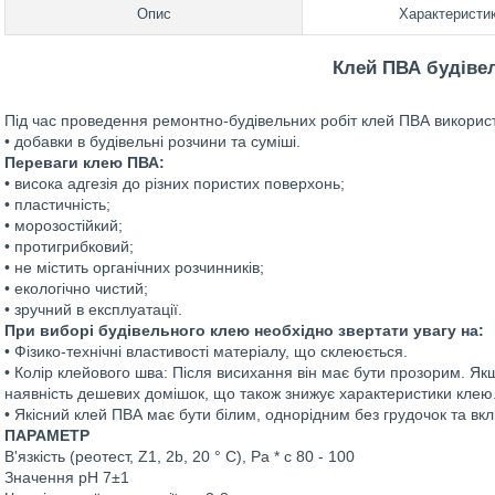
Опис
Характеристи
Клей ПВА будіве
Під час проведення ремонтно-будівельних робіт клей ПВА викорис
• добавки в будівельні розчини та суміші.
Переваги клею ПВА:
• висока адгезія до різних пористих поверхонь;
• пластичність;
• морозостійкий;
• протигрибковий;
• не містить органічних розчинників;
• екологічно чистий;
• зручний в експлуатації.
При виборі будівельного клею необхідно звертати увагу на:
• Фізико-технічні властивості матеріалу, що склеюється.
• Колір клейового шва: Після висихання він має бути прозорим. Я
наявність дешевих домішок, що також знижує характеристики клею
• Якісний клей ПВА має бути білим, однорідним без грудочок та вкл
ПАРАМЕТР
В'язкість (реотест, Z1, 2b, 20 ° C), Pa * c 80 - 100
Значення рН 7±1