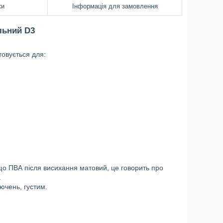
ки
Інформація для замовлення
льний D3
товується для:
кщо ПВА після висихання матовий, це говорить про
.
ючень, густим.