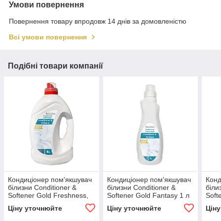
Умови повернення
Повернення товару впродовж 14 днів за домовленістю
Всі умови повернення
Подібні товари компанії
Кондиціонер пом'якшувач
Кондиціонер пом'якшувач
Конд
білизни Conditioner &
білизни Conditioner &
біли
Softener Gold Freshness,
Softener Gold Fantasy 1 л
Soft
свіжість 4 л
Ціну уточнюйте
Ціну уточнюйте
Цін