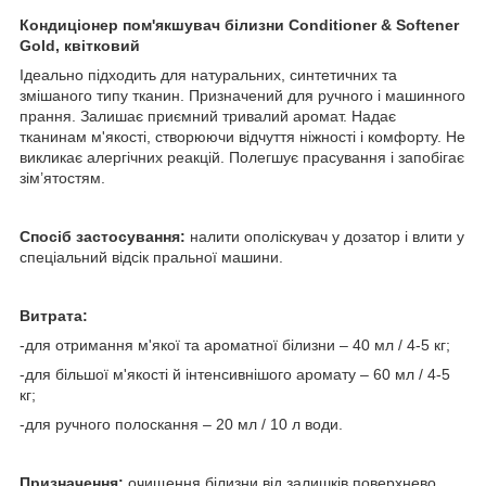
Кондиціонер пом'якшувач білизни Conditioner & Softener
Gold, квітковий
Ідеально підходить для натуральних, синтетичних та
змішаного типу тканин. Призначений для ручного і машинного
прання. Залишає приємний тривалий аромат. Надає
тканинам м'якості, створюючи відчуття ніжності і комфорту. Не
викликає алергічних реакцій. Полегшує прасування і запобігає
зім’ятостям.
Спосіб застосування:
налити ополіскувач у дозатор і влити у
спеціальний відсік пральної машини.
Витрата:
-для отримання м'якої та ароматної білизни – 40 мл / 4-5 кг;
-для більшої м'якості й інтенсивнішого аромату – 60 мл / 4-5
кг;
-для ручного полоскання – 20 мл / 10 л води.
Призначення:
очищення білизни від залишків поверхнево