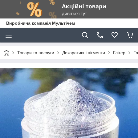
Виробнича компанія Мультічем
Товари та послуги
Декоративні пігменти
Глітер
Гл