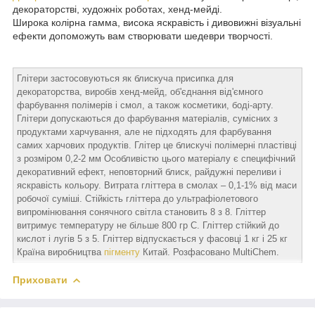
декораторстві, художніх роботах, хенд-мейді.
Широка колірна гамма, висока яскравість і дивовижні візуальні
ефекти допоможуть вам створювати шедеври творчості.
Глітери застосовуються як блискуча присипка для
декораторства, виробів хенд-мейд, об'єднання від'ємного
фарбування полімерів і смол, а також косметики, боді-арту.
Глітери допускаються до фарбування матеріалів, сумісних з
продуктами харчування, але не підходять для фарбування
самих харчових продуктів. Глітер це блискучі полімерні пластівці
з розміром 0,2-2 мм Особливістю цього матеріалу є специфічний
декоративний ефект, неповторний блиск, райдужні переливи і
яскравість кольору. Витрата гліттера в смолах – 0,1-1% від маси
робочої суміші. Стійкість гліттера до ультрафіолетового
випромінювання сонячного світла становить 8 з 8. Гліттер
витримує температуру не більше 800 гр С. Гліттер стійкий до
кислот і лугів 5 з 5. Гліттер відпускається у фасовці 1 кг і 25 кг
Країна виробництва
пігменту
Китай. Розфасовано MultiChem.
Приховати