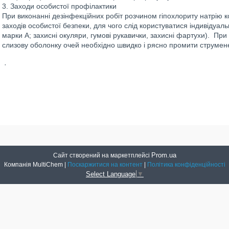
3. Заходи особистої профілактики
При виконанні дезінфекційних робіт розчином гіпохлориту натрію
заходів особистої безпеки, для чого слід користуватися індивідуа
марки А; захисні окуляри, гумові рукавички, захисні фартухи). При
слизову оболонку очей необхідно швидко і рясно промити струмене
·
Prom.ua
Сайт створений на маркетплейсі
Компанія MultiChem |
Поскаржитися на контент
|
Політика конфіденційності
Select Language
▼