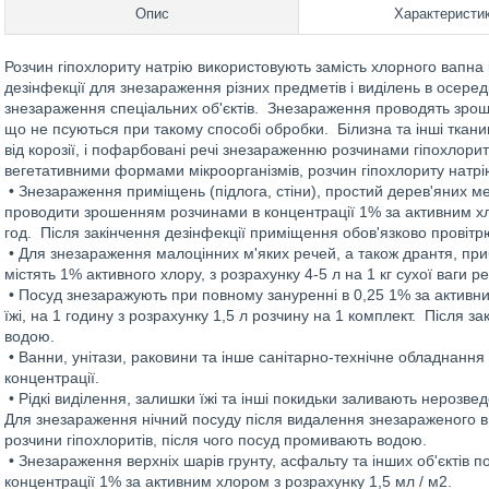
Опис
Характеристи
Розчин гіпохлориту натрію використовують замість хлорного вапна 
дезінфекції для знезараження різних предметів і виділень в осере
знезараження спеціальних об'єктів. Знезараження проводять зрош
що не псуються при такому способі обробки. Білизна та інші ткан
від корозії, і пофарбовані речі знезараженню розчинами гіпохлорит
вегетативними формами мікроорганізмів, розчин гіпохлориту натр
• Знезараження приміщень (підлога, стіни), простий дерев'яних ме
проводити зрошенням розчинами в концентрації 1% за активним хло
год. Після закінчення дезінфекції приміщення обов'язково провітр
• Для знезараження малоцінних м'яких речей, а також дрантя, при
містять 1% активного хлору, з розрахунку 4-5 л на 1 кг сухої ваги 
• Посуд знезаражують при повному зануренні в 0,25 1% за активним
їжі, на 1 годину з розрахунку 1,5 л розчину на 1 комплект. Після 
водою.
• Ванни, унітази, раковини та інше санітарно-технічне обладнан
концентрації.
• Рідкі виділення, залишки їжі та інші покидьки заливають нерозвед
Для знезараження нічний посуду після видалення знезараженого в
розчини гіпохлоритів, після чого посуд промивають водою.
• Знезараження верхніх шарів грунту, асфальту та інших об'єктів
концентрації 1% за активним хлором з розрахунку 1,5 мл / м2.