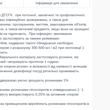
ки
Інформація для замовлення
і ДТСГК. при поточної, заключної та профілактичної
дках інфекційних захворювань, а також для
енням, протиранням, миттям, замочуванням об'єктів,
ини, а також металеві предмети, якщо вони не захищені
ів не підлягають. При інфекціях, викликаних
ію застосовують за такими режимами:
блів, надвірних такого обладнання необхідно
ром з розрахунку 300-500 мл / м2 при експозиції 1
юють.
бирального матеріалу застосовують розчини, які
речей і витримують протягом 1 години.
 хлором розчин, в залежності від наявності залишків
закінчення дезінфекції посуд ретельно промивають
ня дворазово рясно зрошують розчинами 1%
еними розчинами гіпохлоритів в співвідношенні 1: 1.
місту використовують 0,25% за активним хлором
 поза приміщенням виробляють розчинами гіпохлоритів в