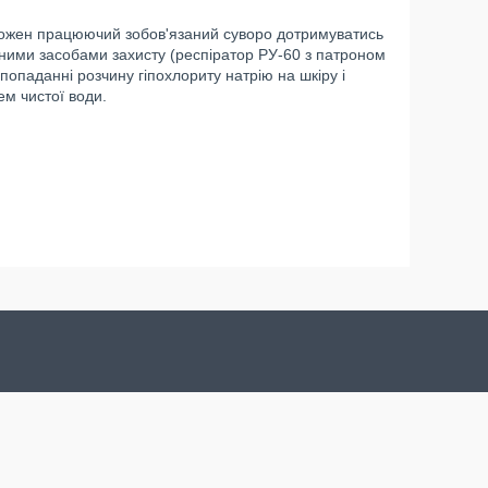
 кожен працюючий зобов'язаний суворо дотримуватись
льними засобами захисту (респіратор РУ-60 з патроном
 попаданні розчину гіпохлориту натрію на шкіру і
м чистої води.