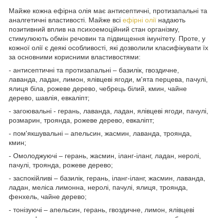
Майже кожна ефірна олія має антисептичні, протизапальні та
аналгетичні властивості. Майже всі
ефірні олії
надають
позитивний вплив на психоемоційний стан організму,
стимулюють обмін речовин та підвищення імунітету. Проте, у
кожної олії є деякі особливості, які дозволили класифікувати їх
за основними корисними властивостями:
- антисептичні та протизапальні – базилік, гвоздичне,
лаванда, ладан, лимон, ялівцеві ягоди, м'ята перцева, пачулі,
ялиця біла, рожеве дерево, чебрець білий, кмин, чайне
дерево, шавлія, евкаліпт;
- загоювальні - герань, лаванда, ладан, ялівцеві ягоди, пачулі,
розмарин, троянда, рожеве дерево, евкаліпт;
- пом'якшувальні – апельсин, жасмин, лаванда, троянда,
кмин;
- Омолоджуючі – герань, жасмин, іланг-іланг, ладан, неролі,
пачулі, троянда, рожеве дерево;
- заспокійливі – базилік, герань, іланг-іланг, жасмин, лаванда,
ладан, меліса лимонна, неролі, пачулі, ялиця, троянда,
фенхель, чайне дерево;
- тонізуючі – апельсин, герань, гвоздичне, лимон, ялівцеві