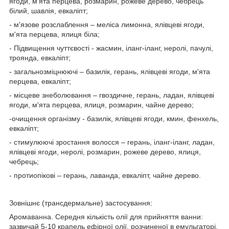
ягоди, м'ята перцева, розмарин, рожеве дерево, чебрець
білий, шавлія, евкаліпт;
- м'язове розслаблення – меліса лимонна, ялівцеві ягоди,
м'ята перцева, ялиця біла;
- Підвищення чуттєвості - жасмин, іланг-іланг, неролі, пачулі,
троянда, евкаліпт;
- загальнозміцнюючі – базилік, герань, ялівцеві ягоди, м'ята
перцева, евкаліпт;
- місцеве знеболювання – гвоздичне, герань, ладан, ялівцеві
ягоди, м'ята перцева, ялиця, розмарин, чайне дерево;
-очищення організму - базилік, ялівцеві ягоди, кмин, фенхель,
евкаліпт;
- стимулюючі зростання волосся – герань, іланг-іланг, ладан,
ялівцеві ягоди, неролі, розмарин, рожеве дерево, ялиця,
чебрець;
- протиопікові – герань, лаванда, евкаліпт, чайне дерево.
Зовнішнє (трансдермальне) застосування:
Аромаванна. Середня кількість олії для прийняття ванни:
зазвичай 5-10 крапель ефірної олії, розчиненої в емульгаторі,