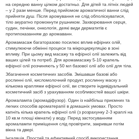
на середню ванну цілком достатньо. Для дітей та літніх людей
– у 2 рази менше. Перед прийомом ароматичної ванни слід
прийняти душ. Після аромування не слід обполіскуватися,
тіло акуратно промокнути рушником. Захворювання серця,
судин, печінки, онкологія, деякі види дерматитів є
протипоказанням до аромаванн.
Аромамасаж багаторазово посилює вплив ефірних олій,
стимулюючи обмінні процеси та мікроциркуляцію в зоні
впливу. При цьому вид масажу та ефірної олії залежить від
ваших цілей та потреб. Для аромамасажу 5-10 крапель
ефірної олії розчиняють у 50 мл базової олії або олії для тіла.
Збагачення косметичних засобів. Змішавши базові або
рослинні олії, кисломолочний продукт, рослинну маску з
кількома краплями ефірної олії, ви створите індивідуальний
косметичний засіб з урахуванням особливостей вашої шкіри.
Аромалампа (аромадіфузор). Один із найбільш приємних та
легких способів ароматерапії в домашніх умовах. Просто
капніть кілька крапель ефірної олії (з розрахунку 2-3 краплі на
10 кв.м площі кімнати) у воду. Перед застосуванням
аромалампи приміщення слід провітрити, закривши потім
вікна та двері.
Інгаляція. Простий та ефективний спосіб використання