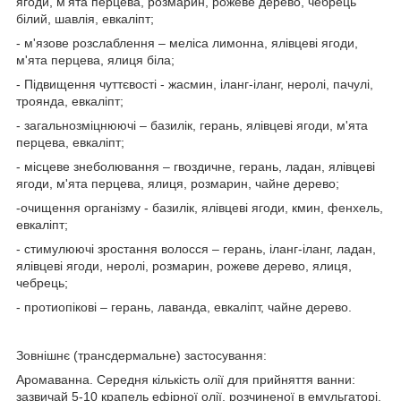
ягоди, м'ята перцева, розмарин, рожеве дерево, чебрець
білий, шавлія, евкаліпт;
- м'язове розслаблення – меліса лимонна, ялівцеві ягоди,
м'ята перцева, ялиця біла;
- Підвищення чуттєвості - жасмин, іланг-іланг, неролі, пачулі,
троянда, евкаліпт;
- загальнозміцнюючі – базилік, герань, ялівцеві ягоди, м'ята
перцева, евкаліпт;
- місцеве знеболювання – гвоздичне, герань, ладан, ялівцеві
ягоди, м'ята перцева, ялиця, розмарин, чайне дерево;
-очищення організму - базилік, ялівцеві ягоди, кмин, фенхель,
евкаліпт;
- стимулюючі зростання волосся – герань, іланг-іланг, ладан,
ялівцеві ягоди, неролі, розмарин, рожеве дерево, ялиця,
чебрець;
- протиопікові – герань, лаванда, евкаліпт, чайне дерево.
Зовнішнє (трансдермальне) застосування:
Аромаванна. Середня кількість олії для прийняття ванни:
зазвичай 5-10 крапель ефірної олії, розчиненої в емульгаторі,