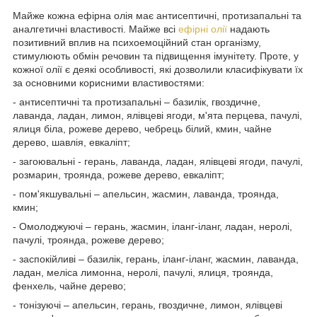
Майже кожна ефірна олія має антисептичні, протизапальні та
аналгетичні властивості. Майже всі
ефірні олії
надають
позитивний вплив на психоемоційний стан організму,
стимулюють обмін речовин та підвищення імунітету. Проте, у
кожної олії є деякі особливості, які дозволили класифікувати їх
за основними корисними властивостями:
- антисептичні та протизапальні – базилік, гвоздичне,
лаванда, ладан, лимон, ялівцеві ягоди, м'ята перцева, пачулі,
ялиця біла, рожеве дерево, чебрець білий, кмин, чайне
дерево, шавлія, евкаліпт;
- загоювальні - герань, лаванда, ладан, ялівцеві ягоди, пачулі,
розмарин, троянда, рожеве дерево, евкаліпт;
- пом'якшувальні – апельсин, жасмин, лаванда, троянда,
кмин;
- Омолоджуючі – герань, жасмин, іланг-іланг, ладан, неролі,
пачулі, троянда, рожеве дерево;
- заспокійливі – базилік, герань, іланг-іланг, жасмин, лаванда,
ладан, меліса лимонна, неролі, пачулі, ялиця, троянда,
фенхель, чайне дерево;
- тонізуючі – апельсин, герань, гвоздичне, лимон, ялівцеві