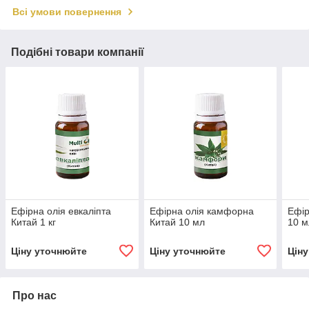
Всі умови повернення
Подібні товари компанії
Ефірна олія евкаліпта
Ефірна олія камфорна
Ефір
Китай 1 кг
Китай 10 мл
10 м
Ціну уточнюйте
Ціну уточнюйте
Цін
Про нас