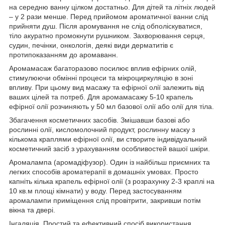
на середню ванну цілком достатньо. Для дітей та літніх людей
– у 2 рази менше. Перед прийомом ароматичної ванни слід
прийняти душ. Після аромування не слід обполіскуватися,
тіло акуратно промокнути рушником. Захворювання серця,
судин, печінки, онкологія, деякі види дерматитів є
протипоказанням до аромаванн.
Аромамасаж багаторазово посилює вплив ефірних олій,
стимулюючи обмінні процеси та мікроциркуляцію в зоні
впливу. При цьому вид масажу та ефірної олії залежить від
ваших цілей та потреб. Для аромамасажу 5-10 крапель
ефірної олії розчиняють у 50 мл базової олії або олії для тіла.
Збагачення косметичних засобів. Змішавши базові або
рослинні олії, кисломолочний продукт, рослинну маску з
кількома краплями ефірної олії, ви створите індивідуальний
косметичний засіб з урахуванням особливостей вашої шкіри.
Аромалампа (аромадіфузор). Один із найбільш приємних та
легких способів ароматерапії в домашніх умовах. Просто
капніть кілька крапель ефірної олії (з розрахунку 2-3 краплі на
10 кв.м площі кімнати) у воду. Перед застосуванням
аромалампи приміщення слід провітрити, закривши потім
вікна та двері.
Інгаляція. Простий та ефективний спосіб використання