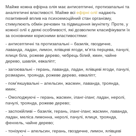
Майже кожна ефірна олія має антисептичні, протизапальні та
аналгетичні властивості. Майже всі
ефірні олії
надають
позитивний вплив на психоемоційний стан організму,
стимулюють обмін речовин та підвищення імунітету. Проте, у
кожної олії є деякі особливості, які дозволили класифікувати їх
за основними корисними властивостями:
- антисептичні та протизапальні – базилік, гвоздичне,
лаванда, ладан, лимон, ялівцеві ягоди, м'ята перцева, пачулі,
ялиця біла, рожеве дерево, чебрець білий, кмин, чайне
дерево, шавлія, евкаліпт;
- загоювальні - герань, лаванда, ладан, ялівцеві ягоди, пачулі,
розмарин, троянда, рожеве дерево, евкаліпт;
- пом'якшувальні – апельсин, жасмин, лаванда, троянда,
кмин;
- Омолоджуючі – герань, жасмин, іланг-іланг, ладан, неролі,
пачулі, троянда, рожеве дерево;
- заспокійливі – базилік, герань, іланг-іланг, жасмин, лаванда,
ладан, меліса лимонна, неролі, пачулі, ялиця, троянда,
фенхель, чайне дерево;
- тонізуючі – апельсин, герань, гвоздичне, лимон, ялівцеві