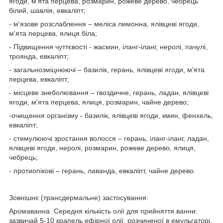
ягоди, м'ята перцева, розмарин, рожеве дерево, чебрець
білий, шавлія, евкаліпт;
- м'язове розслаблення – меліса лимонна, ялівцеві ягоди,
м'ята перцева, ялиця біла;
- Підвищення чуттєвості - жасмин, іланг-іланг, неролі, пачулі,
троянда, евкаліпт;
- загальнозміцнюючі – базилік, герань, ялівцеві ягоди, м'ята
перцева, евкаліпт;
- місцеве знеболювання – гвоздичне, герань, ладан, ялівцеві
ягоди, м'ята перцева, ялиця, розмарин, чайне дерево;
-очищення організму - базилік, ялівцеві ягоди, кмин, фенхель,
евкаліпт;
- стимулюючі зростання волосся – герань, іланг-іланг, ладан,
ялівцеві ягоди, неролі, розмарин, рожеве дерево, ялиця,
чебрець;
- протиопікові – герань, лаванда, евкаліпт, чайне дерево.
Зовнішнє (трансдермальне) застосування:
Аромаванна. Середня кількість олії для прийняття ванни:
зазвичай 5-10 крапель ефірної олії, розчиненої в емульгаторі,