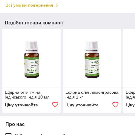
Всі умови повернення
Подібні товари компанії
Ефірна олія тміна
Ефірна олія лемонграсова
Ефір
індійського Індія 10 мл
Індія 1 кг
Інді
Ціну уточнюйте
Ціну уточнюйте
Цін
Про нас