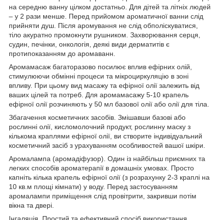
на середню ванну цілком достатньо. Для дітей та літніх людей
– у 2 рази менше. Перед прийомом ароматичної ванни слід
прийняти душ. Після аромування не слід обполіскуватися,
тіло акуратно промокнути рушником. Захворювання серця,
судин, печінки, онкологія, деякі види дерматитів є
протипоказанням до аромаванн.
Аромамасаж багаторазово посилює вплив ефірних олій,
стимулюючи обмінні процеси та мікроциркуляцію в зоні
впливу. При цьому вид масажу та ефірної олії залежить від
ваших цілей та потреб. Для аромамасажу 5-10 крапель
ефірної олії розчиняють у 50 мл базової олії або олії для тіла.
Збагачення косметичних засобів. Змішавши базові або
рослинні олії, кисломолочний продукт, рослинну маску з
кількома краплями ефірної олії, ви створите індивідуальний
косметичний засіб з урахуванням особливостей вашої шкіри.
Аромалампа (аромадіфузор). Один із найбільш приємних та
легких способів ароматерапії в домашніх умовах. Просто
капніть кілька крапель ефірної олії (з розрахунку 2-3 краплі на
10 кв.м площі кімнати) у воду. Перед застосуванням
аромалампи приміщення слід провітрити, закривши потім
вікна та двері.
Інгаляція. Простий та ефективний спосіб використання