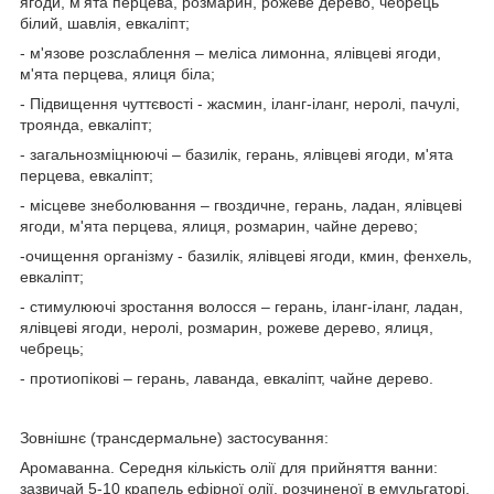
ягоди, м'ята перцева, розмарин, рожеве дерево, чебрець
білий, шавлія, евкаліпт;
- м'язове розслаблення – меліса лимонна, ялівцеві ягоди,
м'ята перцева, ялиця біла;
- Підвищення чуттєвості - жасмин, іланг-іланг, неролі, пачулі,
троянда, евкаліпт;
- загальнозміцнюючі – базилік, герань, ялівцеві ягоди, м'ята
перцева, евкаліпт;
- місцеве знеболювання – гвоздичне, герань, ладан, ялівцеві
ягоди, м'ята перцева, ялиця, розмарин, чайне дерево;
-очищення організму - базилік, ялівцеві ягоди, кмин, фенхель,
евкаліпт;
- стимулюючі зростання волосся – герань, іланг-іланг, ладан,
ялівцеві ягоди, неролі, розмарин, рожеве дерево, ялиця,
чебрець;
- протиопікові – герань, лаванда, евкаліпт, чайне дерево.
Зовнішнє (трансдермальне) застосування:
Аромаванна. Середня кількість олії для прийняття ванни:
зазвичай 5-10 крапель ефірної олії, розчиненої в емульгаторі,