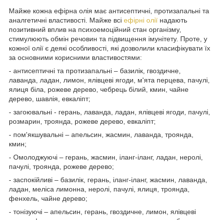
Майже кожна ефірна олія має антисептичні, протизапальні та
аналгетичні властивості. Майже всі
ефірні олії
надають
позитивний вплив на психоемоційний стан організму,
стимулюють обмін речовин та підвищення імунітету. Проте, у
кожної олії є деякі особливості, які дозволили класифікувати їх
за основними корисними властивостями:
- антисептичні та протизапальні – базилік, гвоздичне,
лаванда, ладан, лимон, ялівцеві ягоди, м'ята перцева, пачулі,
ялиця біла, рожеве дерево, чебрець білий, кмин, чайне
дерево, шавлія, евкаліпт;
- загоювальні - герань, лаванда, ладан, ялівцеві ягоди, пачулі,
розмарин, троянда, рожеве дерево, евкаліпт;
- пом'якшувальні – апельсин, жасмин, лаванда, троянда,
кмин;
- Омолоджуючі – герань, жасмин, іланг-іланг, ладан, неролі,
пачулі, троянда, рожеве дерево;
- заспокійливі – базилік, герань, іланг-іланг, жасмин, лаванда,
ладан, меліса лимонна, неролі, пачулі, ялиця, троянда,
фенхель, чайне дерево;
- тонізуючі – апельсин, герань, гвоздичне, лимон, ялівцеві