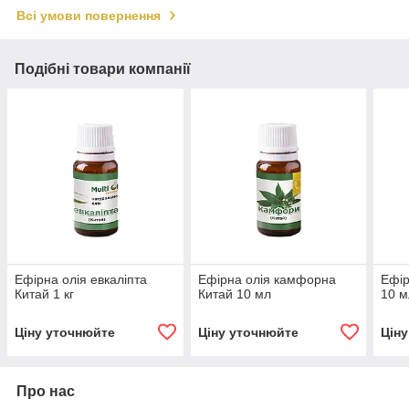
Всі умови повернення
Подібні товари компанії
Ефірна олія евкаліпта
Ефірна олія камфорна
Ефір
Китай 1 кг
Китай 10 мл
10 м
Ціну уточнюйте
Ціну уточнюйте
Цін
Про нас