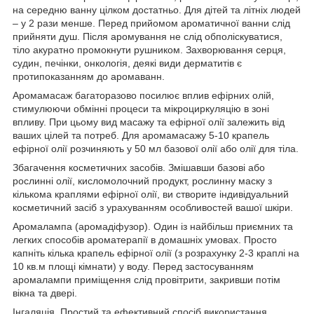
на середню ванну цілком достатньо. Для дітей та літніх людей
– у 2 рази менше. Перед прийомом ароматичної ванни слід
прийняти душ. Після аромування не слід обполіскуватися,
тіло акуратно промокнути рушником. Захворювання серця,
судин, печінки, онкологія, деякі види дерматитів є
протипоказанням до аромаванн.
Аромамасаж багаторазово посилює вплив ефірних олій,
стимулюючи обмінні процеси та мікроциркуляцію в зоні
впливу. При цьому вид масажу та ефірної олії залежить від
ваших цілей та потреб. Для аромамасажу 5-10 крапель
ефірної олії розчиняють у 50 мл базової олії або олії для тіла.
Збагачення косметичних засобів. Змішавши базові або
рослинні олії, кисломолочний продукт, рослинну маску з
кількома краплями ефірної олії, ви створите індивідуальний
косметичний засіб з урахуванням особливостей вашої шкіри.
Аромалампа (аромадіфузор). Один із найбільш приємних та
легких способів ароматерапії в домашніх умовах. Просто
капніть кілька крапель ефірної олії (з розрахунку 2-3 краплі на
10 кв.м площі кімнати) у воду. Перед застосуванням
аромалампи приміщення слід провітрити, закривши потім
вікна та двері.
Інгаляція. Простий та ефективний спосіб використання