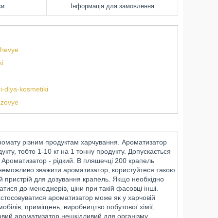
ки
Інформація для замовлення
chevye
ki
-dlya-kosmetiki
azovye
ромату різним продуктам харчування. Ароматизатор
кту, тобто 1-10 кг на 1 тонну продукту. Допускається
. Ароматизатор - рідкий. В пляшечці 200 крапель
и неможливо зважити ароматизатор, користуйтеся такою
й пристрій для дозування крапель. Якщо необхідно
атися до менеджерів, ціни при такій фасовці інші.
астосовуватися ароматизатор може як у харчовій
мобілів, приміщень, виробництво побутової хімії,
човий ароматизатор нешкідливий для організму