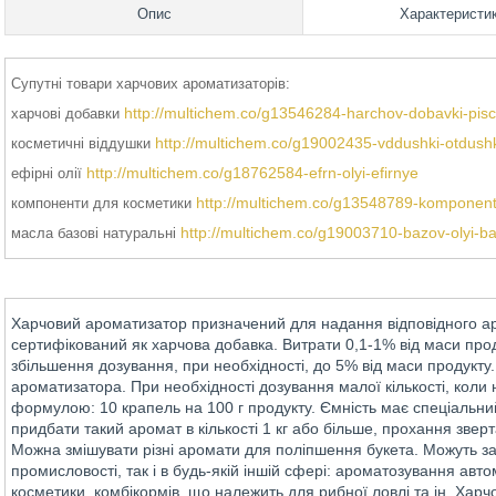
Опис
Характеристи
Супутні товари харчових ароматизаторів:
http://multichem.co/g13546284-harchov-dobavki-pis
харчові добавки
http://multichem.co/g19002435-vddushki-otdush
косметичні віддушки
http://multichem.co/g18762584-efrn-olyi-efirnye
ефірні олії
http://multichem.co/g13548789-komponenti
компоненти для косметики
http://multichem.co/g19003710-bazov-olyi-b
масла базові натуральні
Харчовий ароматизатор призначений для надання відповідного а
сертифікований як харчова добавка. Витрати 0,1-1% від маси проду
збільшення дозування, при необхідності, до 5% від маси продукту
ароматизатора. При необхідності дозування малої кількості, кол
формулою: 10 крапель на 100 г продукту. Ємність має спеціальни
придбати такий аромат в кількості 1 кг або більше, прохання зверт
Можна змішувати різні аромати для поліпшення букета. Можуть з
промисловості, так і в будь-якій іншій сфері: ароматозування авто
косметики, комбікормів, що належить для рибної ловлі та ін. Хар