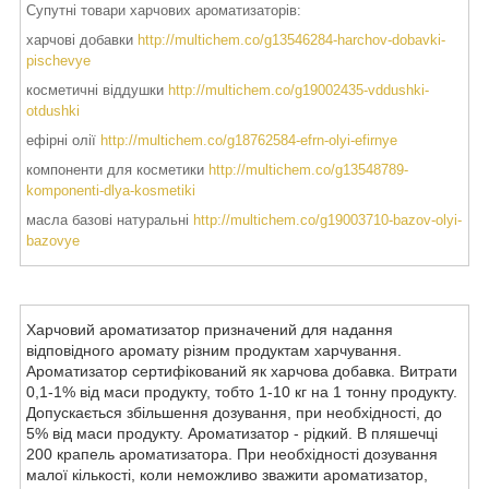
Супутні товари харчових ароматизаторів:
харчові добавки
http://multichem.co/g13546284-harchov-dobavki-
pischevye
косметичні віддушки
http://multichem.co/g19002435-vddushki-
otdushki
ефірні олії
http://multichem.co/g18762584-efrn-olyi-efirnye
компоненти для косметики
http://multichem.co/g13548789-
komponenti-dlya-kosmetiki
масла базові натуральні
http://multichem.co/g19003710-bazov-olyi-
bazovye
Харчовий ароматизатор призначений для надання
відповідного аромату різним продуктам харчування.
Ароматизатор сертифікований як харчова добавка. Витрати
0,1-1% від маси продукту, тобто 1-10 кг на 1 тонну продукту.
Допускається збільшення дозування, при необхідності, до
5% від маси продукту. Ароматизатор - рідкий. В пляшечці
200 крапель ароматизатора. При необхідності дозування
малої кількості, коли неможливо зважити ароматизатор,