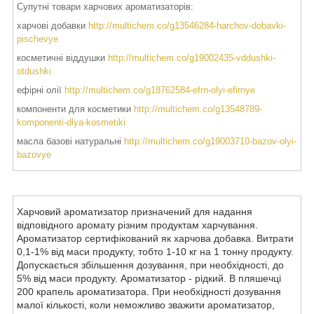
Супутні товари харчових ароматизаторів:
харчові добавки
http://multichem.co/g13546284-harchov-dobavki-
pischevye
косметичні віддушки
http://multichem.co/g19002435-vddushki-
otdushki
ефірні олії
http://multichem.co/g18762584-efrn-olyi-efirnye
компоненти для косметики
http://multichem.co/g13548789-
komponenti-dlya-kosmetiki
масла базові натуральні
http://multichem.co/g19003710-bazov-olyi-
bazovye
Харчовий ароматизатор призначений для надання
відповідного аромату різним продуктам харчування.
Ароматизатор сертифікований як харчова добавка. Витрати
0,1-1% від маси продукту, тобто 1-10 кг на 1 тонну продукту.
Допускається збільшення дозування, при необхідності, до
5% від маси продукту. Ароматизатор - рідкий. В пляшечці
200 крапель ароматизатора. При необхідності дозування
малої кількості, коли неможливо зважити ароматизатор,