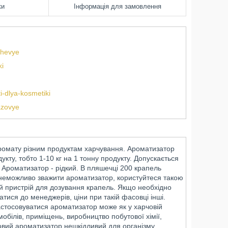
ки
Інформація для замовлення
chevye
ki
-dlya-kosmetiki
azovye
ромату різним продуктам харчування. Ароматизатор
кту, тобто 1-10 кг на 1 тонну продукту. Допускається
. Ароматизатор - рідкий. В пляшечці 200 крапель
и неможливо зважити ароматизатор, користуйтеся такою
й пристрій для дозування крапель. Якщо необхідно
атися до менеджерів, ціни при такій фасовці інші.
астосовуватися ароматизатор може як у харчовій
мобілів, приміщень, виробництво побутової хімії,
човий ароматизатор нешкідливий для організму