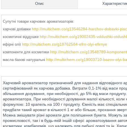
Опис
Характеристи
Супутні товари харчових ароматизаторів:
http://multichem.co/g13546284-harchov-dobavki-pis
харчові добавки
http://multichem.co/g19002435-vddushki-otdush
косметичні віддушки
http://multichem.co/g18762584-efrn-olyi-efirnye
ефірні олії
http://multichem.co/g13548789-komponenti
компоненти для косметики
http://multichem.co/g19003710-bazov-olyi-b
масла базові натуральні
Харчовий ароматизатор призначений для надання відповідного а
сертифікований як харчова добавка. Витрати 0,1-1% від маси проду
збільшення дозування, при необхідності, до 5% від маси продукту
ароматизатора. При необхідності дозування малої кількості, кол
формулою: 10 крапель на 100 г продукту. Ємність має спеціальни
придбати такий аромат в кількості 1 кг або більше, прохання зверт
Можна змішувати різні аромати для поліпшення букета. Можуть з
промисловості, так і в будь-якій іншій сфері: ароматозування авто
косметики, комбікормів, що належить для рибної ловлі та ін. Хар