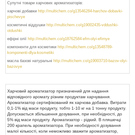
Супутні товари харчових ароматизаторів:
харчові добавки
http://multichem.co/g13546284-harchov-dobavki-
pischevye
косметичні віддушки
http://multichem.co/g19002435-vddushki-
otdushki
ефірні олії
http://multichem.co/g18762584-efrn-olyi-efirnye
компоненти для косметики
http://multichem.co/g13548789-
komponenti-dlya-kosmetiki
масла базові натуральні
http://multichem.co/g19003710-bazov-olyi-
bazovye
Харчовий ароматизатор призначений для надання
відповідного аромату різним продуктам харчування.
Ароматизатор сертифікований як харчова добавка. Витрати
0,1-1% від маси продукту, тобто 1-10 кг на 1 тонну продукту.
Допускається збільшення дозування, при необхідності, до
5% від маси продукту. Ароматизатор - рідкий. В пляшечці
200 крапель ароматизатора. При необхідності дозування
малої кількості, коли неможливо зважити ароматизатор,