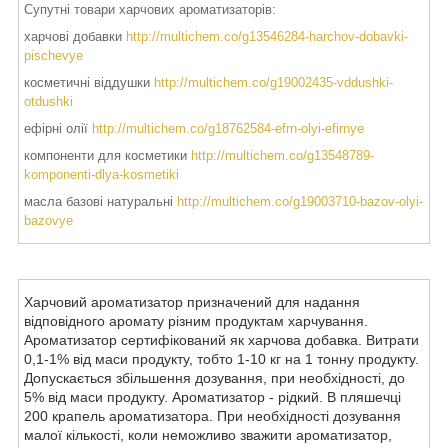
Супутні товари харчових ароматизаторів:
харчові добавки
http://multichem.co/g13546284-harchov-dobavki-
pischevye
косметичні віддушки
http://multichem.co/g19002435-vddushki-
otdushki
ефірні олії
http://multichem.co/g18762584-efrn-olyi-efirnye
компоненти для косметики
http://multichem.co/g13548789-
komponenti-dlya-kosmetiki
масла базові натуральні
http://multichem.co/g19003710-bazov-olyi-
bazovye
Харчовий ароматизатор призначений для надання
відповідного аромату різним продуктам харчування.
Ароматизатор сертифікований як харчова добавка. Витрати
0,1-1% від маси продукту, тобто 1-10 кг на 1 тонну продукту.
Допускається збільшення дозування, при необхідності, до
5% від маси продукту. Ароматизатор - рідкий. В пляшечці
200 крапель ароматизатора. При необхідності дозування
малої кількості, коли неможливо зважити ароматизатор,