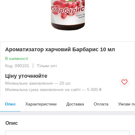
Ароматизатор харчовий Барбарис 10 мл
В наявності
Код: 090101
Тільки опт
Ціну уточнюйте
Мінімальне замовлення — 20 шт.
Мінімальна сума замовлення на сайті — 5 000 ₴
Опис
Характеристики
Доставка
Оплата
Умови п
Опис