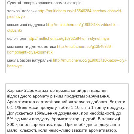
Супутні товари харчових ароматизаторів:
харчові добавки
http://multichem.co/g13546284-harchov-dobavki-
pischevye
косметичні віддушки
http://multichem.co/g19002435-vddushki-
otdushki
ефірні олії
http://multichem.co/g18762584-efrn-olyi-efirnye
компоненти для косметики
http://multichem.co/g13548789-
komponenti-dlya-kosmetiki
масла базові натуральні
http://multichem.co/g19003710-bazov-olyi-
bazovye
Харчовий ароматизатор призначений для надання
відповідного аромату різним продуктам харчування.
Ароматизатор сертифікований як харчова добавка. Витрати
0,1-1% від маси продукту, тобто 1-10 кг на 1 тонну продукту.
Допускається збільшення дозування, при необхідності, до
5% від маси продукту. Ароматизатор - рідкий. В пляшечці
200 крапель ароматизатора. При необхідності дозування
малої кількості, коли неможливо зважити ароматизатор,