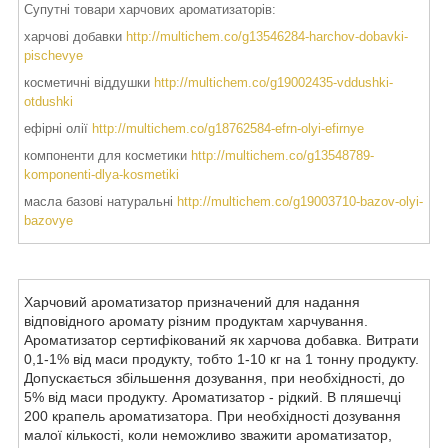
Супутні товари харчових ароматизаторів:
харчові добавки
http://multichem.co/g13546284-harchov-dobavki-
pischevye
косметичні віддушки
http://multichem.co/g19002435-vddushki-
otdushki
ефірні олії
http://multichem.co/g18762584-efrn-olyi-efirnye
компоненти для косметики
http://multichem.co/g13548789-
komponenti-dlya-kosmetiki
масла базові натуральні
http://multichem.co/g19003710-bazov-olyi-
bazovye
Харчовий ароматизатор призначений для надання
відповідного аромату різним продуктам харчування.
Ароматизатор сертифікований як харчова добавка. Витрати
0,1-1% від маси продукту, тобто 1-10 кг на 1 тонну продукту.
Допускається збільшення дозування, при необхідності, до
5% від маси продукту. Ароматизатор - рідкий. В пляшечці
200 крапель ароматизатора. При необхідності дозування
малої кількості, коли неможливо зважити ароматизатор,