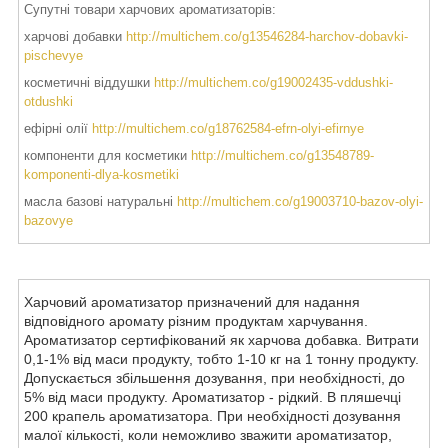
Супутні товари харчових ароматизаторів:
харчові добавки
http://multichem.co/g13546284-harchov-dobavki-
pischevye
косметичні віддушки
http://multichem.co/g19002435-vddushki-
otdushki
ефірні олії
http://multichem.co/g18762584-efrn-olyi-efirnye
компоненти для косметики
http://multichem.co/g13548789-
komponenti-dlya-kosmetiki
масла базові натуральні
http://multichem.co/g19003710-bazov-olyi-
bazovye
Харчовий ароматизатор призначений для надання
відповідного аромату різним продуктам харчування.
Ароматизатор сертифікований як харчова добавка. Витрати
0,1-1% від маси продукту, тобто 1-10 кг на 1 тонну продукту.
Допускається збільшення дозування, при необхідності, до
5% від маси продукту. Ароматизатор - рідкий. В пляшечці
200 крапель ароматизатора. При необхідності дозування
малої кількості, коли неможливо зважити ароматизатор,