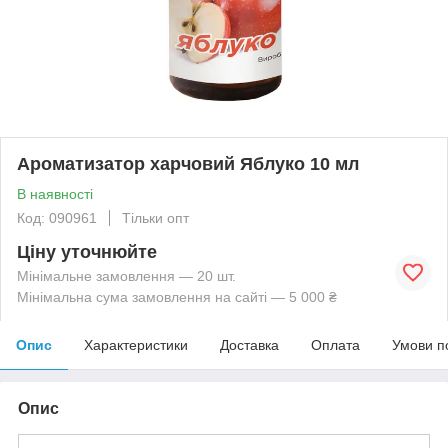
Ароматизатор харчовий Яблуко 10 мл
В наявності
Код: 090961
Тільки опт
Ціну уточнюйте
Мінімальне замовлення — 20 шт.
Мінімальна сума замовлення на сайті — 5 000 ₴
Опис
Характеристики
Доставка
Оплата
Умови п
Опис