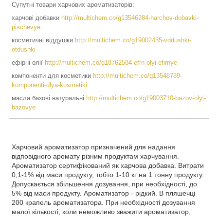
Супутні товари харчових ароматизаторів:
харчові добавки
http://multichem.co/g13546284-harchov-dobavki-
pischevye
косметичні віддушки
http://multichem.co/g19002435-vddushki-
otdushki
ефірні олії
http://multichem.co/g18762584-efrn-olyi-efirnye
компоненти для косметики
http://multichem.co/g13548789-
komponenti-dlya-kosmetiki
масла базові натуральні
http://multichem.co/g19003710-bazov-olyi-
bazovye
Харчовий ароматизатор призначений для надання
відповідного аромату різним продуктам харчування.
Ароматизатор сертифікований як харчова добавка. Витрати
0,1-1% від маси продукту, тобто 1-10 кг на 1 тонну продукту.
Допускається збільшення дозування, при необхідності, до
5% від маси продукту. Ароматизатор - рідкий. В пляшечці
200 крапель ароматизатора. При необхідності дозування
малої кількості, коли неможливо зважити ароматизатор,