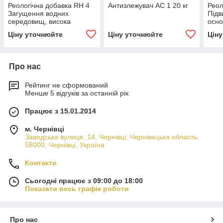
Реологічна добавка RH 4
Антизлежувач AC 1 20 кг
Реол
Загущення водних
Підв
середовищ, висока
осно
в`язкість 20 кг
Ціну уточнюйте
Ціну уточнюйте
Цін
Про нас
Рейтинг не сформований
Менше 5 відгуків за останній рік
Працює з 15.01.2014
м. Чернівці
Заводська вулиця, 14, Чернівці, Чернівецька область,
58000, Чернівці, Україна
Контакти
Сьогодні працює з 09:00 до 18:00
Показати весь графік роботи
Про нас