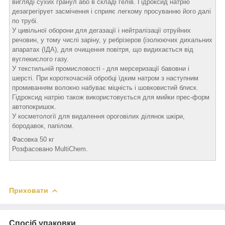
вигляді сухих гранул або в складі гелів. Гідроксид натрію
дезагрегірует засмічення і сприяє легкому просуванню його далі
по трубі.
У цивільної оборони для дегазації і нейтралізації отруйних
речовин, у тому числі заріну, у ребрізеров (ізолюючих дихальних
апаратах (ІДА), для очищення повітря, що видихається від
вуглекислого газу.
У текстильній промисловості - для мерсеризації бавовни і
шерсті. При короткочасній обробці їдким натром з наступним
промиванням волокно набуває міцність і шовковистий блиск.
Гідроксид натрію також використовується для мийки прес-форм
автопокришок.
У косметології для видалення ороговілих ділянок шкіри,
бородавок, папілом.
Фасовка 50 кг
Розфасовано MultiChem.
Приховати
Спосіб упаковки