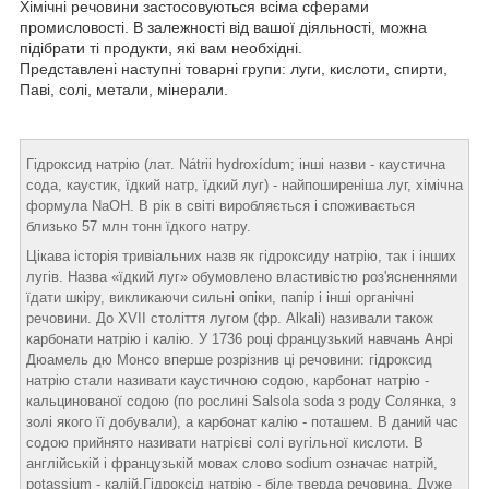
Хімічні речовини застосовуються всіма сферами
промисловості. В залежності від вашої діяльності, можна
підібрати ті продукти, які вам необхідні.
Представлені наступні товарні групи: луги, кислоти, спирти,
Паві, солі, метали, мінерали.
Гідроксид натрію (лат. Nátrii hydroxídum; інші назви - каустична
сода, каустик, їдкий натр, їдкий луг) - найпоширеніша луг, хімічна
формула NaOH. В рік в світі виробляється і споживається
близько 57 млн тонн їдкого натру.
Цікава історія тривіальних назв як гідроксиду натрію, так і інших
лугів. Назва «їдкий луг» обумовлено властивістю роз'ясненнями
їдати шкіру, викликаючи сильні опіки, папір і інші органічні
речовини. До XVII століття лугом (фр. Alkali) називали також
карбонати натрію і калію. У 1736 році французький навчань Анрі
Дюамель дю Монсо вперше розрізнив ці речовини: гідроксид
натрію стали називати каустичною содою, карбонат натрію -
кальцинованої содою (по рослині Salsola soda з роду Солянка, з
золі якого її добували), а карбонат калію - поташем. В даний час
содою прийнято називати натрієві солі вугільної кислоти. В
англійській і французькій мовах слово sodium означає натрій,
potassium - калій.Гідроксід натрію - біле тверда речовина. Дуже