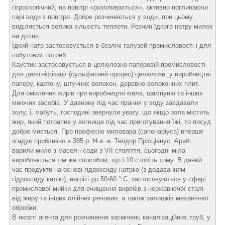
гігроскопічний, на повітрі «розпливається», активно поглинаючи
парі води з повітря. Добре розчиняється у води, при цьому
виділяється велика кількість теплоти. Розчин їдкого натру милок
на дотик.
Їдкий натр застосовується в безлічі галузей промисловості і для
побутових потреб:
Каустик застосовується в целюлозно-паперовій промисловості
для делігніфікації (сульфатний процес) целюлози, у виробництві
паперу, картону, штучних волокон, деревно-волоконних плит.
Для омилення жирів при виробництві мила, шампуню та інших
миючих засобів. У давнину під час прання у воду завдавали
золу, і, мабуть, господині звернули увагу, що якщо зола містить
жир, який потрапив у вогнище під час приготування їжі, то посуд
добре миється. Про професію миловара (сапонаріуса) вперше
згадує приблизно в 385 р. Н.е. е. Теодор Прісціанус. Арабі
варили мило з масел і соди з VII століття, сьогодні міла
виробляються тім же способом, що і 10 століть тому. В даний
час продукти на основі гідроксиду натрію (з додаванням
гідроксиду калію), нагріті до 50-60 ° C, застосовуються у сфері
промислової мийки для очищення виробів з нержавіючої сталі
від жиру та інших олійних речовин, а також залишків механічної
обробки.
В якості агента для розчинення засмічень каналізаційних труб, у