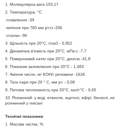
1. Молекулярна вага 103,17
2. Температура, °С
-плавлення -39
-кипіння при 760 мм рт.ст.-206
-спалах -90
3. Щільність при 20°C, г/см3 - 0,952
4. Динамічна в'язкість при 20°C, мПа⋅с -7,7
5. Поверхневий натяг при 20°C, дин/см -41,8
6. Показник заломлення при 20°C - 1,483
7. Амінне число, мг KOH/г речовини -1626
8. Тиск пари при 20 ° C, мм рт. - 0,08
9. Питома теплоємність при 20°C, кал/г°C - 0,65
10. Розчинний: у воді, етаноле, ацетоні, ефірі, бензолі, не
розчинний у гексані
Технічні показники
1. Масова частка, %