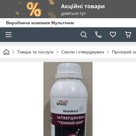
Виробнича компанія Мультічем
Товари та послуги
Смоли і отверджувачі
Прозорий за