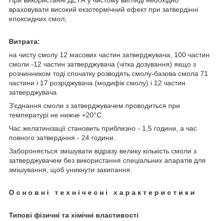
враховувати високий екзотермічний ефект при затвердінні
епоксидних смол;
Витрата:
на чисту смолу 12 масових частин затверджувача, 100 частин
смоли -12 частин затверджувача (чітка дозування) якщо з
розчинником тоді спочатку розводять смолу-базова смола 71
частини і 17 розріджувача (модифік смолу) і 12 частин
затверджувача
З'єднання смоли з затверджувачем проводиться при
температурі не нижче +20°C.
Час желатинізації становить приблизно - 1,5 години, а час
повного затвердіння - 24 години.
Забороняється змішувати відразу велику кількість смоли з
затверджувачем без використання спеціальних апаратів для
змішування, щоб уникнути закипання.
О с н о в н і т е х н і ч е с н і х а р а к т е р и с т и к и
Типові фізичні та хімічні властивості