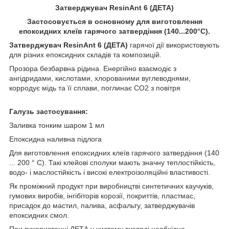
Затверджувач ResinAnt 6 (ДЕТА)
Застосовується в основному для виготовлення
епоксидних клеїв гарячого затвердіння (140...200°С).
Затверджувач ResinAnt 6 (ДЕТА)
гарячої дії використовують
для різних епоксидних складів та композицій.
Прозора безбарвна рідина. Енергійно взаємодіє з
ангідридами, кислотами, хлорованими вуглеводнями,
корродує мідь та її сплави, поглинає CO2 з повітря
Галузь застосування:
Заливка тонким шаром 1 мл
Епоксидна наливна підлога
Для виготовлення епоксидних клеїв гарячого затвердіння (140
... 200 ° С). Такі клейові сполуки мають значну теплостійкість,
водо- і маслостійкість і високі електроізоляційні властивості.
Як проміжний продукт при виробництві синтетичних каучуків,
гумових виробів, інгібіторів корозії, покриттів, пластмас,
присадок до мастил, палива, асфальту, затверджувачів
епоксидних смол.
При використанні ДЕТА у чистому вигляді необхідно