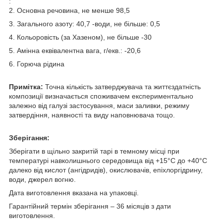
:
2. Основна речовина, не менше 98,5
3. Загального азоту: 40,7 -води, не більше: 0,5
4. Кольоровість (за Хазеном), не більше -30
5. Амінна еквівалентна вага, г/екв.: -20,6
6. Горюча рідина
Примітка:
Точна кількість затверджувача та життєздатність
композиції визначається споживачем експериментально
залежно від галузі застосування, маси заливки, режиму
затвердіння, наявності та виду наповнювача тощо.
Зберігання:
Зберігати в щільно закритій тарі в темному місці при
температурі навколишнього середовища від +15°С до +40°С
далеко від кислот (ангідридів), окислювачів, епіхлоргідрину,
води, джерел вогню.
Дата виготовлення вказана на упаковці.
Гарантійний термін зберігання – 36 місяців з дати
виготовлення.