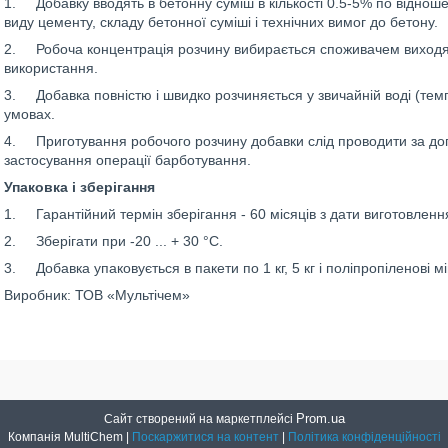
1. Добавку вводять в бетонну суміш в кількості 0.5-5% по відношен
виду цементу, складу бетонної суміші і технічних вимог до бетону.
2. Робоча концентрація розчину вибирається споживачем виходячи 
використання.
3. Добавка повністю і швидко розчиняється у звичайній воді (тем
умовах.
4. Приготування робочого розчину добавки слід проводити за д
застосування операції барботування.
Упаковка і зберігання
1. Гарантійний термін зберігання - 60 місяців з дати виготовленн
2. Зберігати при -20 ... + 30 °С.
3. Добавка упаковується в пакети по 1 кг, 5 кг і поліпропіленові мішк
Виробник: ТОВ «Мультічем»
Prom.ua
Сайт створений на маркетплейсі
Компанія MultiChem |
Поскаржитися на контент
|
Політика конфіденційності