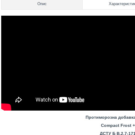
Опис
Характеристи
Протиморозна добавка
Compact Frost
+
ДСТУ
Б В.2.7-17