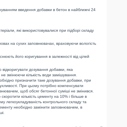
хуванням введення добавки в бетон в найближчі 24
атеріали, які використовувалися при підборі складу
мовах на сухих заповнювачах, враховуючи вологість
йснюють його коригування в залежності від цілей
 відкоригувати дозування добавки, яка
 не змінюючи кількість води замішування.
обхідно призначити таке дозування добавки, при
ухливості. При цьому потрібно компенсувати
внювачем, щоб обсяг бетонної суміші не змінився.
скоротити кількість цементу на 10% і більше в
му легкоукладуваність контрольного складу та
цементу необхідно замінити заповнювачем, в
ші.