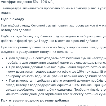
Антифриз введення 5% - 10% м/ц.
Температура визначається прогнозно по мінімальному рівню з ура
години.
Підбір складу
При підборі складу бетонної суміші повинні застосовуватися ті ж м
бетону без добавки.
Підбір складу бетону з добавкою слід проводити в лабораторних у
добавки в формі гранул і воду, що міститься в розчині добавки.
При застосуванні добавки за основу беруть виробничий склад і зді
введення з урахуванням наступних положень:
Для підвищення легкоукладальності бетонної суміші необхідно
необхідна для отримання заданої марки за легкоукладальністю,
При введенні добавки з метою підвищення міцності бетону не
якому досягається водоредукуючих ефект до 10% при заданій р
прибрану кількість води замішування великим або дрібним запо
При використанні добавки з ціллю економії цементу необхідно 
складі бетону з водоредукуючим ефектом 10% і більше. При цьо
складу з добавкою повинна бути однакова. Прибрану кількість 
кількості необхідном для отримання того ж обсягу бетонної сумі
Приготування водного розчину добавки