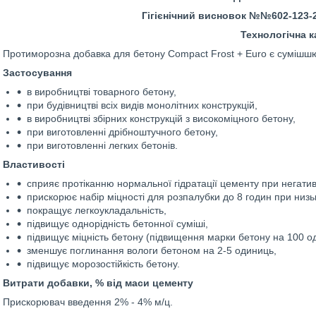
Гігієнічний висновок №№602-123-20
Технологічна к
Протиморозна добавка для бетону Compact Frost + Euro є сумішш
Застосування
в виробництві товарного бетону,
при будівництві всіх видів монолітних конструкцій,
в виробництві збірних конструкцій з високоміцного бетону,
при виготовленні дрібноштучного бетону,
при виготовленні легких бетонів.
Властивості
сприяє протіканню нормальної гідратації цементу при негативн
прискорює набір міцності для розпалубки до 8 годин при низьк
покращує легкоукладальність,
підвищує однорідність бетонної суміші,
підвищує міцність бетону (підвищення марки бетону на 100 о
зменшує поглинання вологи бетоном на 2-5 одиниць,
підвищує морозостійкість бетону.
Витрати добавки, % від маси цементу
Прискорювач введення 2% - 4% м/ц.