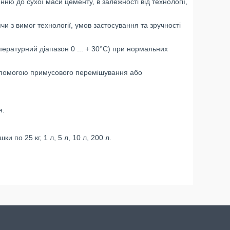
ню до сухої маси цементу, в залежності від технології,
з вимог технології, умов застосування та зручності
пературний діапазон 0 ... + 30°С) при нормальних
опомогою примусового перемішування або
я.
и по 25 кг, 1 л, 5 л, 10 л, 200 л.