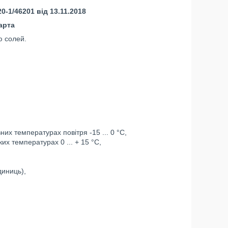
-1/46201 від 13.11.2018
арта
ю солей.
их температурах повітря -15 ... 0 °С,
их температурах 0 ... + 15 °С,
диниць),