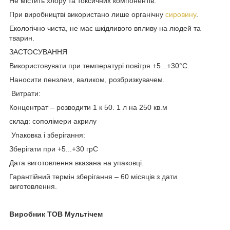
Не містить хлору та токсичних компонентів.
При виробництві використано лише органічну
сировину
.
Екологічно чиста, не має шкідливого впливу на людей та
тварин.
ЗАСТОСУВАННЯ
Використовувати при температурі повітря +5...+30°С.
Наносити пензлем, валиком, розбризкувачем.
Витрати:
Концентрат – розводити 1 к 50. 1 л на 250 кв.м
склад: сополімери акрилу
Упаковка і зберігання:
Зберігати при +5...+30 грС
Дата виготовлення вказана на упаковці.
Гарантійний термін зберігання – 60 місяців з дати
виготовлення.
Виробник ТОВ Мультічем