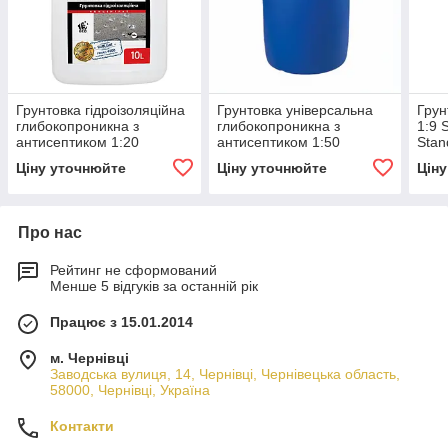
Грунтовка гідроізоляційна
Грунтовка універсальна
Грун
глибокопроникна з
глибокопроникна з
1:9 
антисептиком 1:20
антисептиком 1:50
Stan
Sublime Primer AquaStop
Sublime Primer Premium
Ціну уточнюйте
Ціну уточнюйте
Цін
Premium 10 л
200 л
Про нас
Рейтинг не сформований
Менше 5 відгуків за останній рік
Працює з 15.01.2014
м. Чернівці
Заводська вулиця, 14, Чернівці, Чернівецька область,
58000, Чернівці, Україна
Контакти