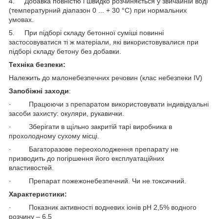
4. Добавка повністю і швидко розчиняється у звичайній воді
(температурний діапазон 0 ... + 30 °С) при нормальних
умовах.
5. При підборі складу бетонної суміші повинні
застосовуватися ті ж матеріали, які використовувалися при
підборі складу бетону без добавки.
Техніка безпеки:
Належить до малонебезпечних речовин (клас небезпеки IV)
Запобіжні заходи
:
· Працюючи з препаратом використовувати індивідуальні
засоби захисту: окуляри, рукавички.
· Зберігати в щільно закритій тарі виробника в
прохолодному сухому місці.
· Багаторазове переохолодження препарату не
призводить до погіршення його експлуатаційних
властивостей.
· Препарат пожежонебезпечний. Чи не токсичний.
Характеристики:
· Показник активності водневих іонів рН 2,5% водного
розчину – 6,5