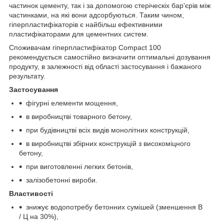
частинок цементу, так і за допомогою стеріческіх бар'єрів між
частинками, на які вони адсорбуються. Таким чином,
гіперпластифікаторів є найбільш ефективними
пластифікаторами для цементних систем.
Споживачам гіперпластифікатор Compact 100
рекомендується самостійно визначити оптимальні дозування
продукту, в залежності від області застосування і бажаного
результату.
Застосування
фігурні елементи мощення,
в виробництві товарного бетону,
при будівництві всіх видів монолітних конструкцій,
в виробництві збірних конструкцій з високоміцного
бетону,
при виготовленні легких бетонів,
залізобетонні вироби.
Властивості
знижує водопотребу бетонних сумішей (зменшення В
/ Ц на 30%),