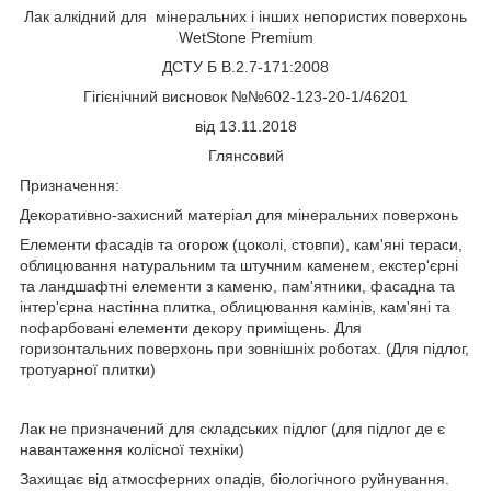
Лак алкідний для мінеральних і інших непористих поверхонь
WetStone Premium
ДСТУ Б В.2.7-171:2008
Гігієнічний висновок №№602-123-20-1/46201
від 13.11.2018
Глянсовий
Призначення:
Декоративно-захисний матеріал для мінеральних поверхонь
Елементи фасадів та огорож (цоколі, стовпи), кам'яні тераси,
облицювання натуральним та штучним каменем, екстер'єрні
та ландшафтні елементи з каменю, пам'ятники, фасадна та
інтер'єрна настінна плитка, облицювання камінів, кам'яні та
пофарбовані елементи декору приміщень. Для
горизонтальних поверхонь при зовнішніх роботах. (Для підлог,
тротуарної плитки)
Лак не призначений для складських підлог (для підлог де є
навантаження колісної техніки)
Захищає від атмосферних опадів, біологічного руйнування.