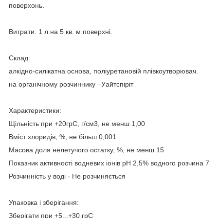
поверхонь.
Витрати: 1 л на 5 кв. м поверхні.
Склад:
алкідно-силікатна основа, поліуретановій плівкоутворювач.
на органічному розчиннику –Уайтспіріт
Характеристики:
Щільність при +20грС, г/см3, не менш 1,00
Вміст хлоридів, %, не більш 0,001
Масова доля нелетучого остатку, %, не менш 15
Показник активності водневих іонів рН 2,5% водного розчина 7
Розчинність у воді - Не розчиняється
Упаковка і зберігання:
Зберігати при +5...+30 грС