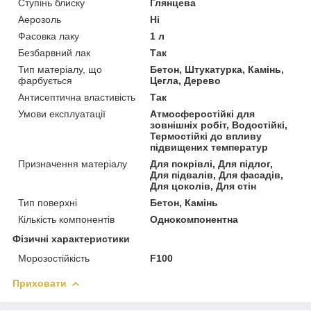
Ступінь блиску
Глянцева
Аерозоль
Ні
Фасовка лаку
1 л
Безбарвний лак
Так
Тип матеріалу, що
Бетон, Штукатурка, Камінь,
фарбується
Цегла, Дерево
Антисептична властивість
Так
Умови експлуатації
Атмосферостійкі для
зовнішніх робіт, Водостійкі,
Термостійкі до впливу
підвищених температур
Призначення матеріалу
Для покрівлі, Для підлог,
Для підвалів, Для фасадів,
Для цоколів, Для стін
Тип поверхні
Бетон, Камінь
Кількість компонентів
Однокомпонентна
Фізичні характеристики
Морозостійкість
F100
Приховати