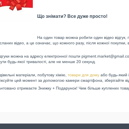
Що знімати? Все дуже просто!
На один товар можна робити один відео відгук, 
дісланих відео, а це означає, що кожного разу, після кожної покупки
ідгуки можна на адресу електронної пошти pigment.market@gmail.c
ути будь-якої тривалості, але не менше 20 секунд.
івельні матеріали, побутову хімію,
товари для дому
або будь-який 
іксуйте цей момент за допомогою камери смартфона, зберігайте ві
антовано отримаєте Знижку + Подарунок! Чим більше куплених товарі