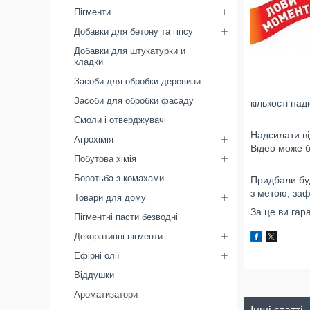
Пігменти
Добавки для бетону та гіпсу
Добавки для штукатурки и
кладки
Засоби для обробки деревини
Засоби для обробки фасаду
кількості на
Смоли і отверджувачі
Надсилати в
Агрохімія
Відео може б
Побутова хімія
Боротьба з комахами
Придбали буд
з метою, заф
Товари для дому
За це ви гар
Пігментні пасти безводні
Декоративні пігменти
Ефірні олії
Віддушки
Ароматизатори