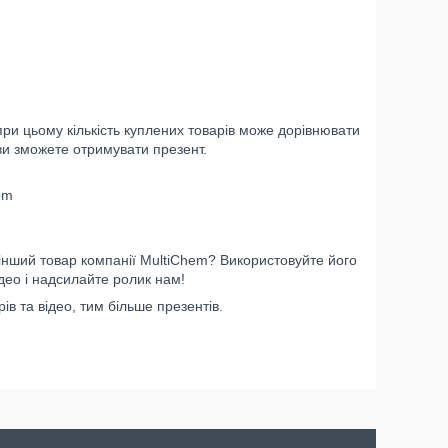
при цьому кількість куплених товарів може дорівнювати
, ви зможете отримувати презент.
om
інший товар компанії MultiChem? Використовуйте його
део і надсилайте ролик нам!
в та відео, тим більше презентів.