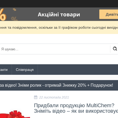
ня та повідомлення, оскільки за її графіком роботи сьогодні вихі
акти
Співпраця
за відео! Зніми ролик - отримай Знижку 20% + Подарунок!
22 листопада 2021
Придбали продукцію MultiChem?
Зніміть відео – як ви використову