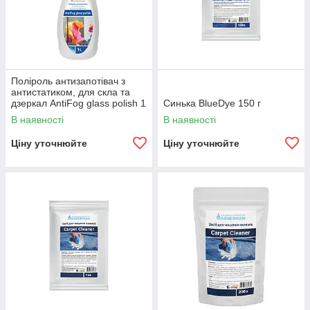
Поліроль антизапотівач з
антистатиком, для скла та
дзеркал AntiFog glass polish 1
Синька BlueDye 150 г
л
В наявності
В наявності
Ціну уточнюйте
Ціну уточнюйте