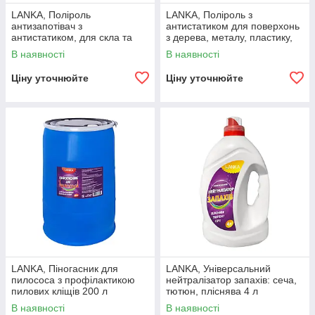
LANKA, Поліроль
LANKA, Поліроль з
антизапотівач з
антистатиком для поверхонь
антистатиком, для скла та
з дерева, металу, пластику,
дзеркал 250 мл
каменю, шкіри 250 мл
В наявності
В наявності
Ціну уточнюйте
Ціну уточнюйте
LANKA, Піногасник для
LANKA, Універсальний
пилососа з профілактикою
нейтралізатор запахів: сеча,
пилових кліщів 200 л
тютюн, пліснява 4 л
В наявності
В наявності